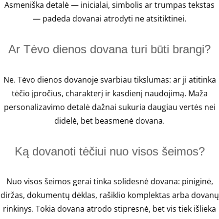
Asmeniška detalė — inicialai, simbolis ar trumpas tekstas
— padeda dovanai atrodyti ne atsitiktinei.
Ar Tėvo dienos dovana turi būti brangi?
Ne. Tėvo dienos dovanoje svarbiau tikslumas: ar ji atitinka
tėčio įpročius, charakterį ir kasdienį naudojimą. Maža
personalizavimo detalė dažnai sukuria daugiau vertės nei
didelė, bet beasmenė dovana.
Ką dovanoti tėčiui nuo visos šeimos?
Nuo visos šeimos gerai tinka solidesnė dovana: piniginė,
diržas, dokumentų dėklas, rašiklio komplektas arba dovanų
rinkinys. Tokia dovana atrodo stipresnė, bet vis tiek išlieka