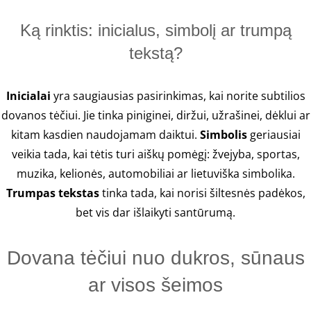
Ką rinktis: inicialus, simbolį ar trumpą
tekstą?
Inicialai
yra saugiausias pasirinkimas, kai norite subtilios
dovanos tėčiui. Jie tinka piniginei, diržui, užrašinei, dėklui ar
kitam kasdien naudojamam daiktui.
Simbolis
geriausiai
veikia tada, kai tėtis turi aiškų pomėgį: žvejyba, sportas,
muzika, kelionės, automobiliai ar lietuviška simbolika.
Trumpas tekstas
tinka tada, kai norisi šiltesnės padėkos,
bet vis dar išlaikyti santūrumą.
Dovana tėčiui nuo dukros, sūnaus
ar visos šeimos