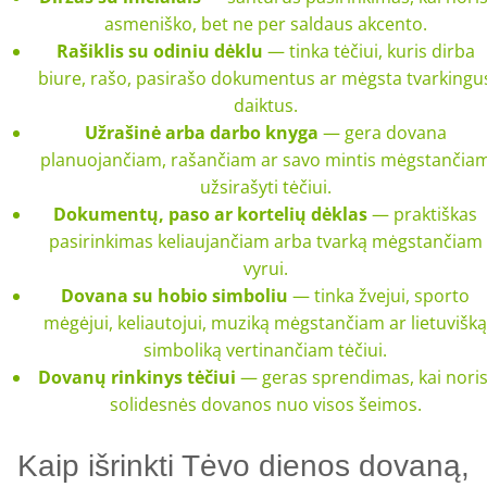
asmeniško, bet ne per saldaus akcento.
Rašiklis su odiniu dėklu
— tinka tėčiui, kuris dirba
biure, rašo, pasirašo dokumentus ar mėgsta tvarkingu
daiktus.
Užrašinė arba darbo knyga
— gera dovana
planuojančiam, rašančiam ar savo mintis mėgstančia
užsirašyti tėčiui.
Dokumentų, paso ar kortelių dėklas
— praktiškas
pasirinkimas keliaujančiam arba tvarką mėgstančiam
vyrui.
Dovana su hobio simboliu
— tinka žvejui, sporto
mėgėjui, keliautojui, muziką mėgstančiam ar lietuvišką
simboliką vertinančiam tėčiui.
Dovanų rinkinys tėčiui
— geras sprendimas, kai noris
solidesnės dovanos nuo visos šeimos.
Kaip išrinkti Tėvo dienos dovaną,