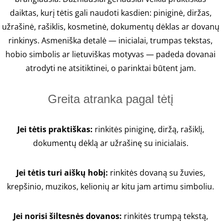
daiktas, kurį tėtis gali naudoti kasdien: piniginė, diržas,
užrašinė, rašiklis, kosmetinė, dokumentų dėklas ar dovanų
rinkinys. Asmeniška detalė — inicialai, trumpas tekstas,
hobio simbolis ar lietuviškas motyvas — padeda dovanai
atrodyti ne atsitiktinei, o parinktai būtent jam.
Greita atranka pagal tėtį
Jei tėtis praktiškas:
rinkitės piniginę, diržą, rašiklį,
dokumentų dėklą ar užrašinę su inicialais.
Jei tėtis turi aiškų hobį:
rinkitės dovaną su žuvies,
krepšinio, muzikos, kelionių ar kitu jam artimu simboliu.
Jei norisi šiltesnės dovanos:
rinkitės trumpą tekstą,