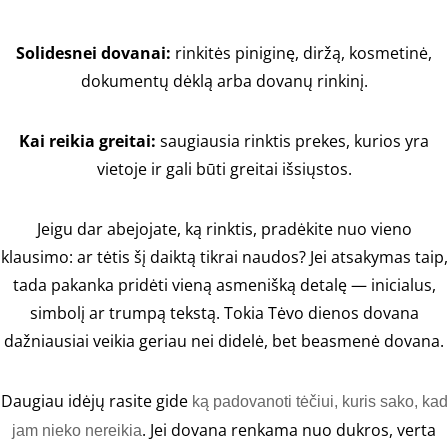
Solidesnei dovanai:
rinkitės piniginę, diržą, kosmetinė,
dokumentų dėklą arba dovanų rinkinį.
Kai reikia greitai:
saugiausia rinktis prekes, kurios yra
vietoje ir gali būti greitai išsiųstos.
Jeigu dar abejojate, ką rinktis, pradėkite nuo vieno
klausimo: ar tėtis šį daiktą tikrai naudos? Jei atsakymas taip,
tada pakanka pridėti vieną asmenišką detalę — inicialus,
simbolį ar trumpą tekstą. Tokia Tėvo dienos dovana
dažniausiai veikia geriau nei didelė, bet beasmenė dovana.
Daugiau idėjų rasite gide
ką padovanoti tėčiui, kuris sako, kad
. Jei dovana renkama nuo dukros, verta
jam nieko nereikia