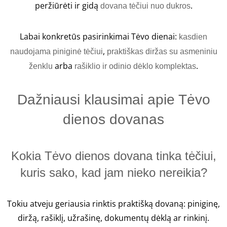
peržiūrėti ir gidą
.
dovana tėčiui nuo dukros
Labai konkretūs pasirinkimai Tėvo dienai:
kasdien
,
naudojama piniginė tėčiui
praktiškas diržas su asmeniniu
arba
.
ženklu
rašiklio ir odinio dėklo komplektas
Dažniausi klausimai apie Tėvo
dienos dovanas
Kokia Tėvo dienos dovana tinka tėčiui,
kuris sako, kad jam nieko nereikia?
Tokiu atveju geriausia rinktis praktišką dovaną: piniginę,
diržą, rašiklį, užrašinę, dokumentų dėklą ar rinkinį.