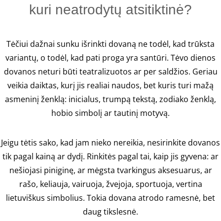
kuri neatrodytų atsitiktinė?
Tėčiui dažnai sunku išrinkti dovaną ne todėl, kad trūksta
variantų, o todėl, kad pati proga yra santūri. Tėvo dienos
dovanos neturi būti teatralizuotos ar per saldžios. Geriau
veikia daiktas, kurį jis realiai naudos, bet kuris turi mažą
asmeninį ženklą: inicialus, trumpą tekstą, zodiako ženklą,
hobio simbolį ar tautinį motyvą.
Jeigu tėtis sako, kad jam nieko nereikia, nesirinkite dovanos
tik pagal kainą ar dydį. Rinkitės pagal tai, kaip jis gyvena: ar
nešiojasi piniginę, ar mėgsta tvarkingus aksesuarus, ar
rašo, keliauja, vairuoja, žvejoja, sportuoja, vertina
lietuviškus simbolius. Tokia dovana atrodo ramesnė, bet
daug tikslesnė.