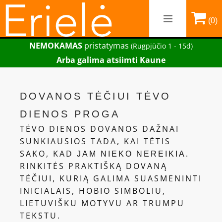
(0)
NEMOKAMAS
pristatymas
(Rugpjūčio 1 - 15d)
Arba galima atsiimti Kaune
DOVANOS TĖČIUI TĖVO
DIENOS PROGA
TĖVO DIENOS DOVANOS DAŽNAI
SUNKIAUSIOS TADA, KAI TĖTIS
SAKO, KAD
.
JAM NIEKO NEREIKIA
RINKITĖS PRAKTIŠKĄ DOVANĄ
TĖČIUI, KURIĄ GALIMA SUASMENINTI
INICIALAIS, HOBIO SIMBOLIU,
LIETUVIŠKU MOTYVU AR TRUMPU
TEKSTU.