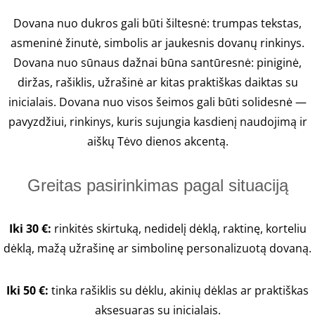
Dovana nuo dukros gali būti šiltesnė: trumpas tekstas,
asmeninė žinutė, simbolis ar jaukesnis dovanų rinkinys.
Dovana nuo sūnaus dažnai būna santūresnė: piniginė,
diržas, rašiklis, užrašinė ar kitas praktiškas daiktas su
inicialais. Dovana nuo visos šeimos gali būti solidesnė —
pavyzdžiui, rinkinys, kuris sujungia kasdienį naudojimą ir
aiškų Tėvo dienos akcentą.
Greitas pasirinkimas pagal situaciją
Iki 30 €:
rinkitės skirtuką, nedidelį dėklą, raktinę, korteliu
dėklą, mažą užrašinę ar simbolinę personalizuotą dovaną.
Iki 50 €:
tinka rašiklis su dėklu, akinių dėklas ar praktiškas
aksesuaras su inicialais.