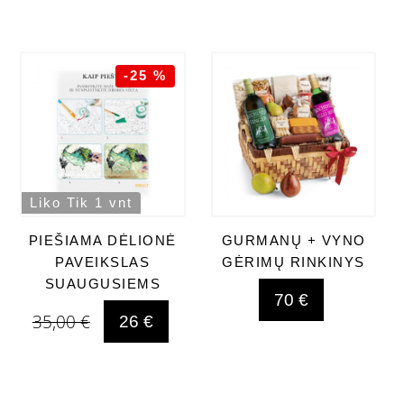
-25 %
Liko Tik 1 vnt
PIEŠIAMA DĖLIONĖ
GURMANŲ + VYNO
PAVEIKSLAS
GĖRIMŲ RINKINYS
SUAUGUSIEMS
70 €
35,00 €
26 €