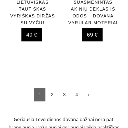
LIETUVIŠKAS
SUASMENINTAS
TAUTIŠKAS
AKINIŲ DĖKLAS IŠ
VYRIŠKAS DIRŽAS
ODOS – DOVANA
SU VYČIU
VYRUI AR MOTERIAI
49 €
69 €
1
2
3
4
Geriausia Tėvo dienos dovana dažnai nėra pati
brangiausia. Dažniausiai geriausiai veikia praktiškas