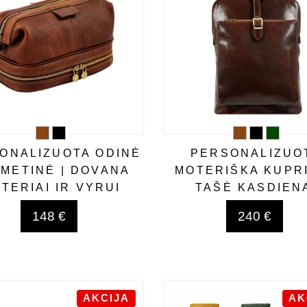
ONALIZUOTA ODINĖ
PERSONALIZUO
METINĖ | DOVANA
MOTERIŠKA KUPR
TERIAI IR VYRUI
TAŠĖ KASDIEN
148 €
240 €
AKCIJA
AK