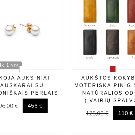
ik 1 vnt
KOJA AUKSINIAI
AUKŠTOS KOKY
AUSKARAI SU
MOTERIŠKA PINIGI
ONIŠKAIS PERLAIS
NATŪRALIOS O
(ĮVAIRIŲ SPALV
96,00 €
456 €
125,00 €
110 €