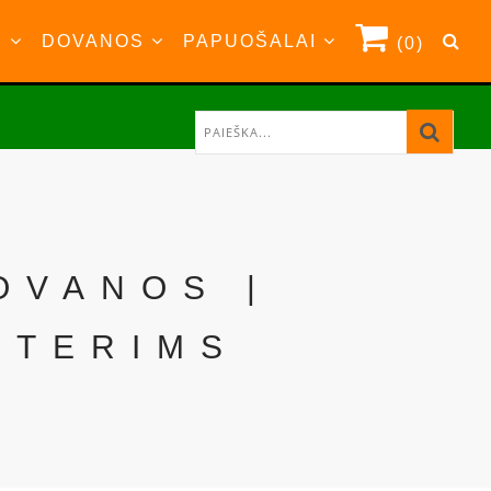
S
DOVANOS
PAPUOŠALAI
(0)
OVANOS |
OTERIMS