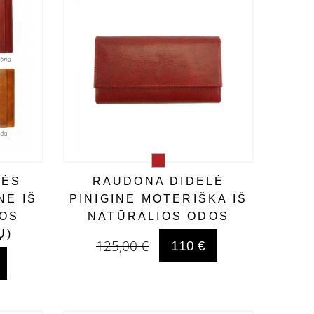
BĖS
RAUDONA DIDELĖ
NĖ IŠ
PINIGINĖ MOTERIŠKA IŠ
DOS
NATŪRALIOS ODOS
Ų)
125,00 €
110 €