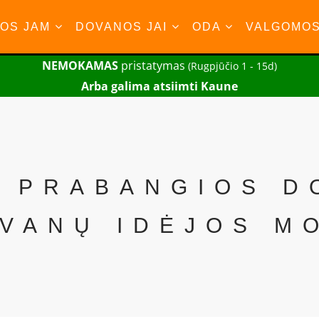
OS JAM
DOVANOS JAI
ODA
VALGOMO
NEMOKAMAS
pristatymas
(Rugpjūčio 1 - 15d)
Arba galima atsiimti Kaune
 PRABANGIOS D
VANŲ IDĖJOS M