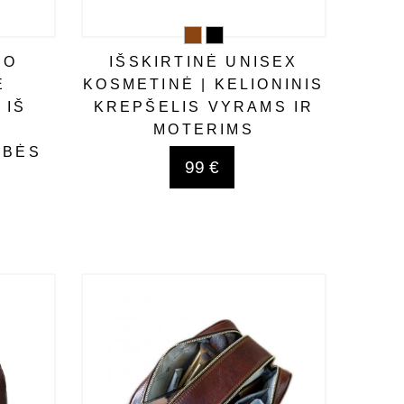
LO
IŠSKIRTINĖ UNISEX
Ė
KOSMETINĖ | KELIONINIS
 IŠ
KREPŠELIS VYRAMS IR
MOTERIMS
YBĖS
99 €