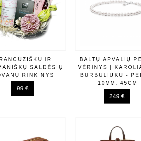
RANCŪZIŠKŲ IR
BALTŲ APVALIŲ P
ANIŠKŲ SALDĖSIŲ
VĖRINYS | KAROLI
OVANŲ RINKINYS
BURBULIUKU - PE
10MM, 45CM
99 €
249 €