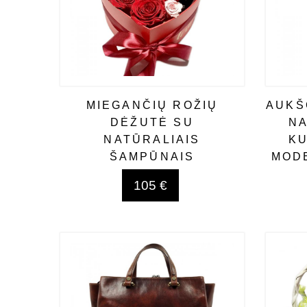
MIEGANČIŲ ROŽIŲ
AUKŠ
DĖŽUTĖ SU
NA
NATŪRALIAIS
KU
ŠAMPŪNAIS
MODE
105 €