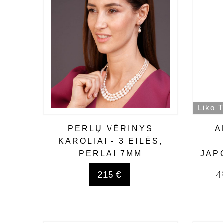
Liko T
PERLŲ VĖRINYS
A
KAROLIAI - 3 EILĖS,
PERLAI 7MM
JAP
4
215 €