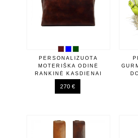
PERSONALIZUOTA
P
MOTERIŠKA ODINĖ
GURM
RANKINĖ KASDIENAI
D
270 €