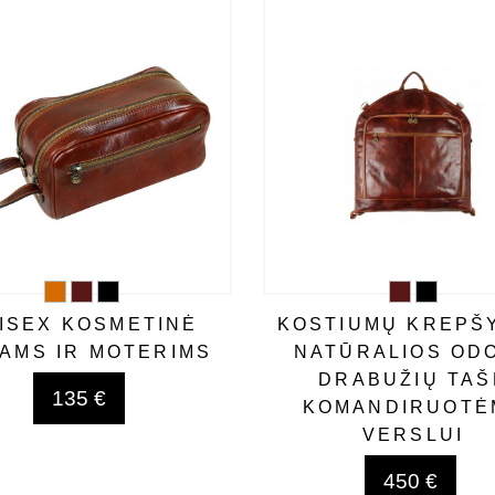
ISEX KOSMETINĖ
KOSTIUMŲ KREPŠY
AMS IR MOTERIMS
NATŪRALIOS ODO
DRABUŽIŲ TAŠ
135 €
KOMANDIRUOTĖ
VERSLUI
450 €