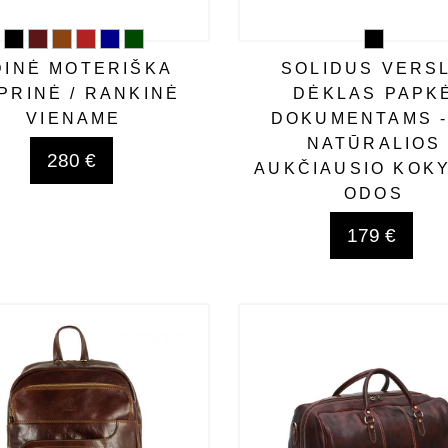
DINĖ MOTERIŠKA
SOLIDUS VERS
PRINĖ / RANKINĖ
DĖKLAS PAPK
VIENAME
DOKUMENTAMS -
NATŪRALIOS
280 €
AUKČIAUSIO KOK
ODOS
179 €