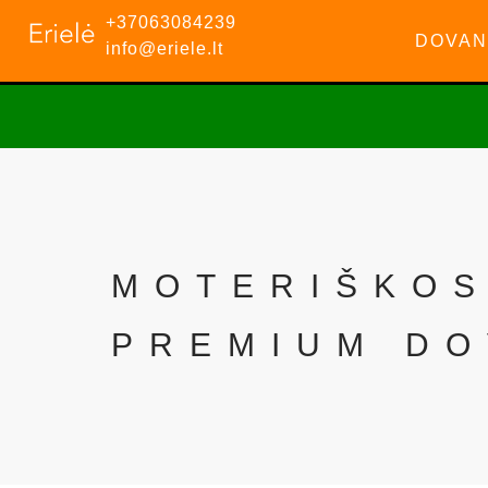
+37063084239
DOVAN
info@eriele.lt
MOTERIŠKOS
PREMIUM DO