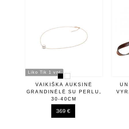
Liko Tik 1 vnt
VAIKIŠKA AUKSINĖ
UN
GRANDINĖLĖ SU PERLU,
VYR
30-40CM
369 €