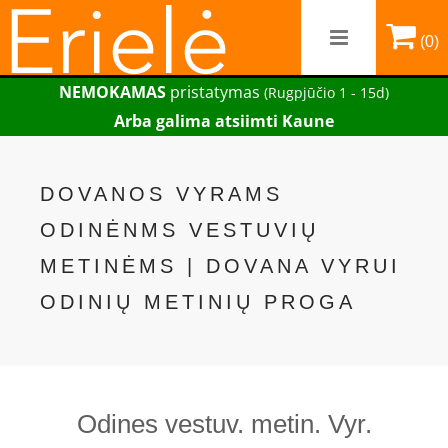
(0)
NEMOKAMAS
pristatymas
(Rugpjūčio 1 - 15d)
Arba galima atsiimti Kaune
DOVANOS VYRAMS
ODINĖNMS VESTUVIŲ
METINĖMS | DOVANA VYRUI
ODINIŲ METINIŲ PROGA
Odines vestuv. metin. Vyr.