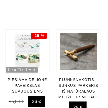
-25 %
Liko Tik 1 vnt
PIEŠIAMA DĖLIONĖ
PLUNKSNAKOTIS –
PAVEIKSLAS
SUNKUS PARKERIS
SUAUGUSIEMS
IŠ NATŪRALAUS
MEDŽIO IR METALO
35,00 €
26 €
29 €