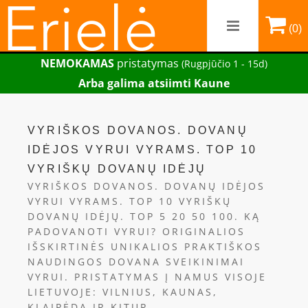
(0)
NEMOKAMAS
pristatymas
(Rugpjūčio 1 - 15d)
Arba galima atsiimti Kaune
VYRIŠKOS DOVANOS. DOVANŲ
IDĖJOS VYRUI VYRAMS. TOP 10
VYRIŠKŲ DOVANŲ IDĖJŲ
VYRIŠKOS DOVANOS. DOVANŲ IDĖJOS
VYRUI VYRAMS. TOP 10 VYRIŠKŲ
DOVANŲ IDĖJŲ. TOP 5 20 50 100. KĄ
PADOVANOTI VYRUI? ORIGINALIOS
IŠSKIRTINĖS UNIKALIOS PRAKTIŠKOS
NAUDINGOS DOVANA SVEIKINIMAI
VYRUI. PRISTATYMAS Į NAMUS VISOJE
LIETUVOJE: VILNIUS, KAUNAS,
KLAIPĖDA IR KITUR