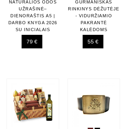
NATŪRALIOS ODOS
GURMANIŠKAS
UŽRAŠINĖ–
RINKINYS DĖŽUTĖJE
DIENORAŠTIS A5 |
- VIDURŽIAMIO
DARBO KNYGA 2026
PAKRANTĖ
SU INICIALAIS
KALĖDOMS
79 €
55 €