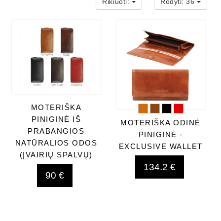
Rikiuoti:
Rodyti:
36
MOTERIŠKA
PINIGINĖ IŠ
MOTERIŠKA ODINĖ
PRABANGIOS
PINIGINĖ -
NATŪRALIOS ODOS
EXCLUSIVE WALLET
(ĮVAIRIŲ SPALVŲ)
134.2 €
90 €