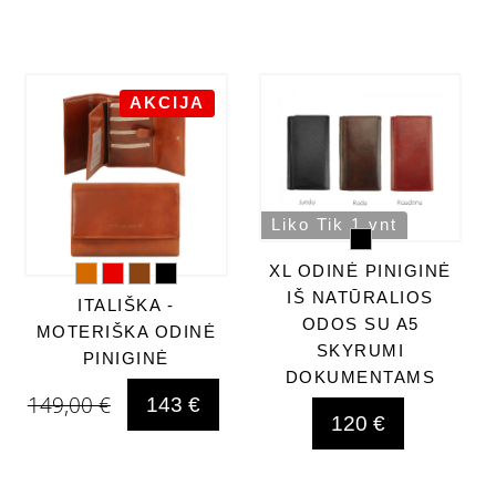
AKCIJA
Liko Tik 1 vnt
XL ODINĖ PINIGINĖ
IŠ NATŪRALIOS
ITALIŠKA -
ODOS SU A5
MOTERIŠKA ODINĖ
SKYRUMI
PINIGINĖ
DOKUMENTAMS
149,00 €
143 €
120 €