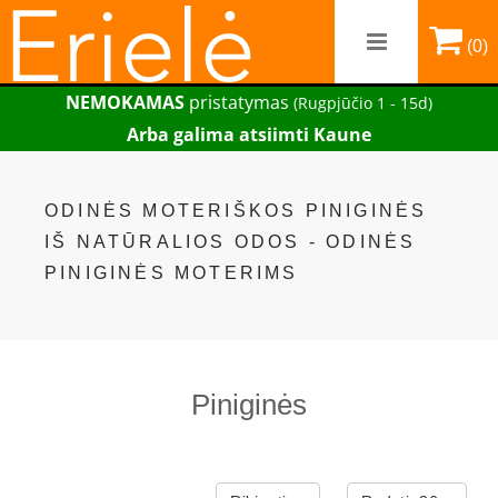
(0)
NEMOKAMAS
pristatymas
(Rugpjūčio 1 - 15d)
Arba galima atsiimti Kaune
ODINĖS MOTERIŠKOS PINIGINĖS
IŠ NATŪRALIOS ODOS - ODINĖS
PINIGINĖS MOTERIMS
Piniginės