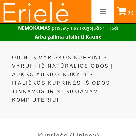
(0)
NEMOKAMAS
pristatymas
(Rugpjūčio 1 - 15d)
Arba galima atsiimti Kaune
ODINĖS VYRIŠKOS KUPRINĖS
VYRUI - IŠ NATŪRALIOS ODOS |
AUKŠČIAUSIOS KOKYBĖS
ITALIŠKOS KUPRINĖS IŠ ODOS |
TINKAMOS IR NEŠIOJAMAM
KOMPIUTERIUI