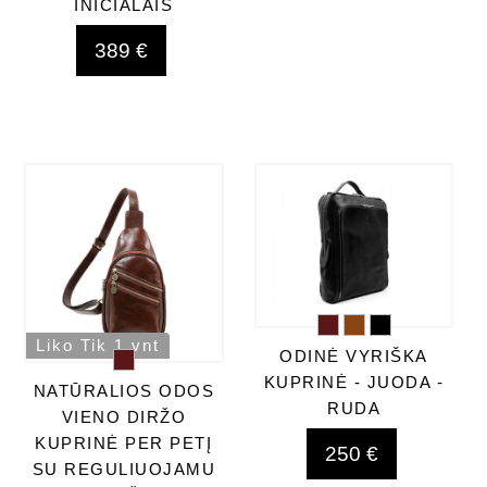
INICIALAIS
389 €
Liko Tik 1 vnt
ODINĖ VYRIŠKA
KUPRINĖ - JUODA -
NATŪRALIOS ODOS
RUDA
VIENO DIRŽO
KUPRINĖ PER PETĮ
250 €
SU REGULIUOJAMU