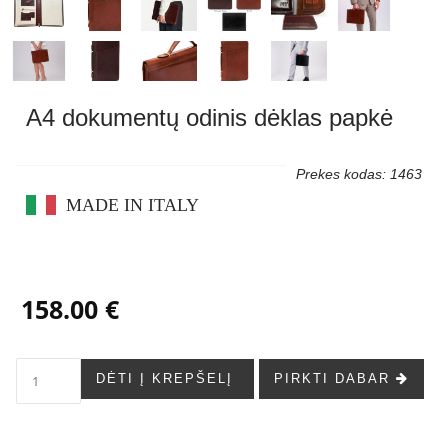
A4 dokumentų odinis dėklas papkė
Prekes kodas: 1463
MADE IN ITALY
158.00 €
DĖTI Į KREPŠELĮ
PIRKTI DABAR