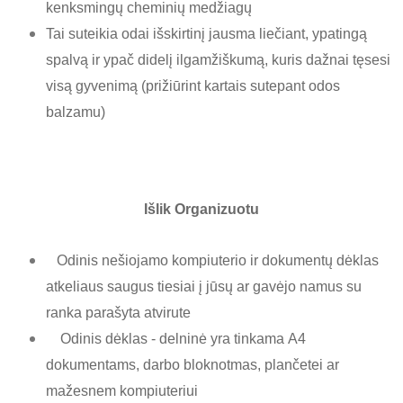
kenksmingų cheminių medžiagų
Tai suteikia odai išskirtinį jausma liečiant, ypatingą
spalvą ir ypač didelį ilgamžiškumą, kuris dažnai tęsesi
visą gyvenimą (prižiūrint kartais sutepant odos
balzamu)
Išlik Organizuotu
Odinis nešiojamo kompiuterio ir dokumentų dėklas
atkeliaus saugus tiesiai į jūsų ar gavėjo namus su
ranka parašyta atvirute
Odinis dėklas - delninė yra tinkama A4
dokumentams, darbo bloknotmas, plančetei ar
mažesnem kompiuteriui