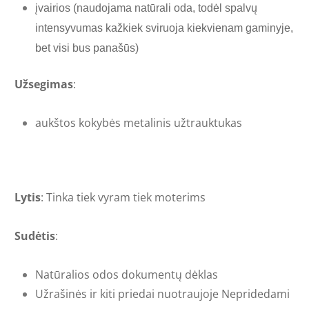
įvairios (naudojama natūrali oda, todėl spalvų
intensyvumas kažkiek sviruoja kiekvienam gaminyje,
bet visi bus panašūs)
Užsegimas
:
aukštos kokybės metalinis užtrauktukas
Lytis
: Tinka tiek vyram tiek moterims
Sudėtis
:
Natūralios odos dokumentų dėklas
Užrašinės ir kiti priedai nuotraujoje Nepridedami