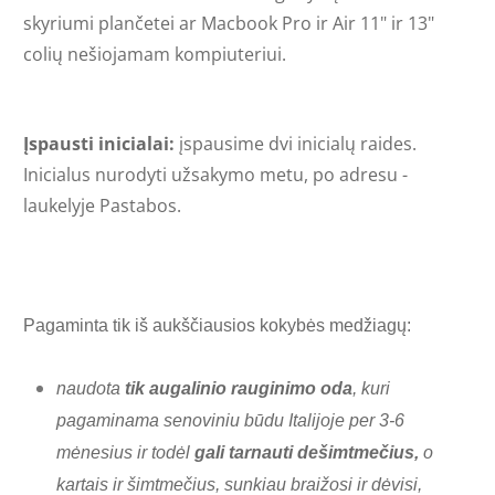
skyriumi plančetei ar Macbook Pro ir Air 11" ir 13"
colių nešiojamam kompiuteriui.
Įspausti inicialai:
įspausime dvi inicialų raides.
Inicialus nurodyti užsakymo metu, po adresu -
laukelyje Pastabos.
Pagaminta tik iš aukščiausios kokybės medžiagų:
naudota
tik augalinio rauginimo oda
, kuri
pagaminama senoviniu būdu Italijoje per 3-6
mėnesius ir todėl
gali tarnauti dešimtmečius,
o
kartais ir šimtmečius, sunkiau braižosi ir dėvisi,