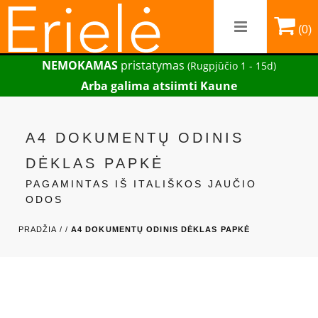
(0)
NEMOKAMAS
pristatymas
(Rugpjūčio 1 - 15d)
Arba galima atsiimti Kaune
A4 DOKUMENTŲ ODINIS
DĖKLAS PAPKĖ
PAGAMINTAS IŠ ITALIŠKOS JAUČIO
ODOS
PRADŽIA /
/
A4 DOKUMENTŲ ODINIS DĖKLAS PAPKĖ