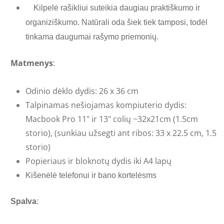
Kilpelė rašikliui suteikia daugiau praktiškumo ir
organiziškumo. Natūrali oda šiek tiek tamposi, todėl
tinkama daugumai rašymo priemonių.
Matmenys
:
Odinio dėklo dydis: 26 x 36 cm
Talpinamas nešiojamas kompiuterio dydis:
Macbook Pro 11" ir 13" colių ~32x21cm (1.5cm
storio), (sunkiau užsegti ant ribos: 33 x 22.5 cm, 1.5
storio)
Popieriaus ir bloknotų dydis iki A4 lapų
Kišenėlė telefonui ir bano kortelėsms
​Spalva
: