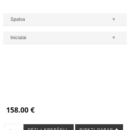
Spalva
▼
Inicialai
▼
...
...
158.00 €
DĖTI Į KREPŠELĮ
PIRKTI DABAR