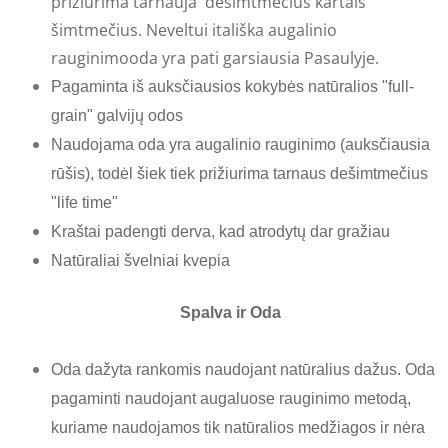
prižiūrima tarnauja dešimtmečius kartais
šimtmečius. Neveltui itališka
augalinio
rauginimo
oda yra pati garsiausia Pasaulyje.
Pagaminta iš auksčiausios kokybės natūralios "full-
grain" galvijų odos
Naudojama oda yra augalinio rauginimo (auksčiausia
rūšis), todėl šiek tiek prižiurima tarnaus dešimtmečius
"life time"
Kraštai padengti derva, kad atrodytų dar gražiau
Natūraliai
švelniai
kvepia
Spalva ir Oda
Oda dažyta rankomis naudojant natūralius dažus. Oda
pagaminti naudojant augaluose rauginimo metodą,
kuriame naudojamos tik natūralios medžiagos ir nėra