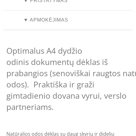
▼ PRISTATYMAS
▼ APMOKĖJIMAS
Optimalus A4 dydžio
odinis dokumentų dėklas iš
prabangios (senoviškai raugtos nat
odos). Praktiška ir graži
gimtadienio dovana vyrui, verslo
partneriams.
Natūralios odos dėklas su daug skyrių ir dideliu