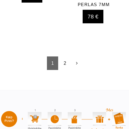
PERLAS 7MM
78 €
1
2