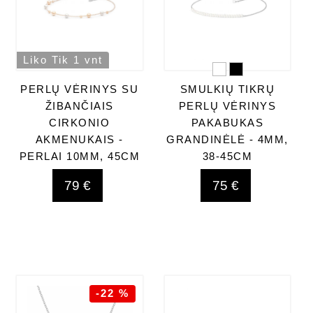
Liko Tik 1 vnt
PERLŲ VĖRINYS SU
SMULKIŲ TIKRŲ
ŽIBANČIAIS
PERLŲ VĖRINYS
CIRKONIO
PAKABUKAS
AKMENUKAIS -
GRANDINĖLĖ - 4MM,
PERLAI 10MM, 45CM
38-45CM
79 €
75 €
-22 %