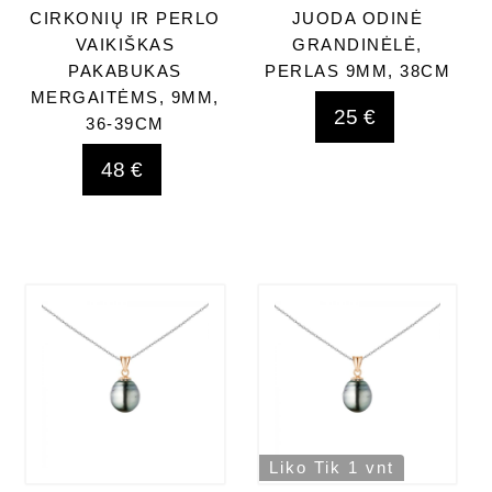
CIRKONIŲ IR PERLO
JUODA ODINĖ
VAIKIŠKAS
GRANDINĖLĖ,
PAKABUKAS
PERLAS 9MM, 38CM
MERGAITĖMS, 9MM,
25 €
36-39CM
48 €
Liko Tik 1 vnt