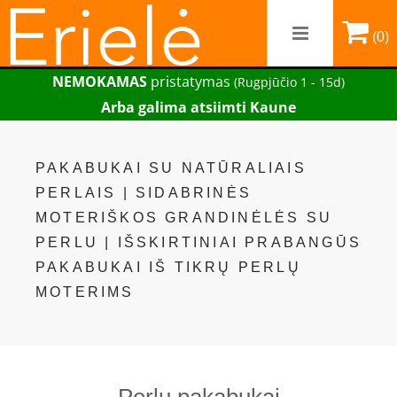
(0)
NEMOKAMAS
pristatymas
(Rugpjūčio 1 - 15d)
Arba galima atsiimti Kaune
PAKABUKAI SU NATŪRALIAIS
PERLAIS | SIDABRINĖS
MOTERIŠKOS GRANDINĖLĖS SU
PERLU | IŠSKIRTINIAI PRABANGŪS
PAKABUKAI IŠ TIKRŲ PERLŲ
MOTERIMS