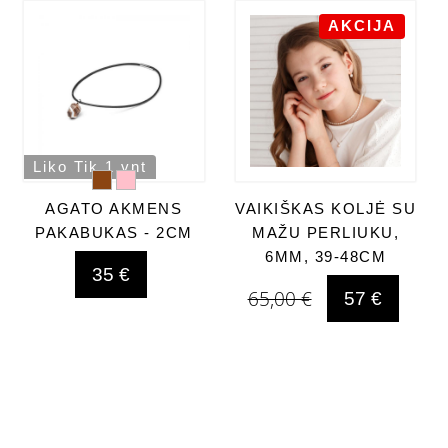
AKCIJA
Liko Tik 1 vnt
AGATO AKMENS
VAIKIŠKAS KOLJĖ SU
PAKABUKAS - 2CM
MAŽU PERLIUKU,
6MM, 39-48CM
35 €
65,00 €
57 €