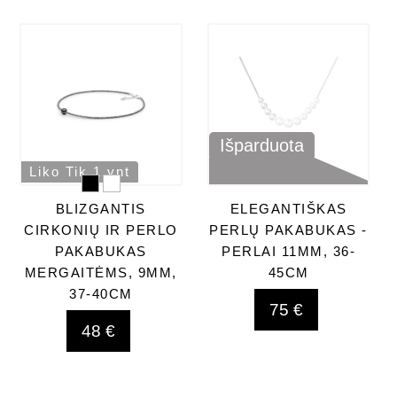
Išparduota
Liko Tik 1 vnt
BLIZGANTIS
ELEGANTIŠKAS
CIRKONIŲ IR PERLO
PERLŲ PAKABUKAS -
PAKABUKAS
PERLAI 11MM, 36-
MERGAITĖMS, 9MM,
45CM
37-40CM
75 €
48 €