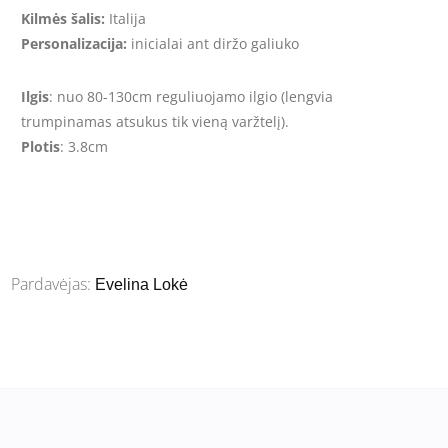
Kilmės šalis:
Italija
Personalizacija:
inicialai ant diržo galiuko
Ilgis
: nuo 80-130cm reguliuojamo ilgio (lengvia
trumpinamas atsukus tik vieną varžtelį).
Plotis
: 3.8cm
Pardavėjas:
Evelina Lokė