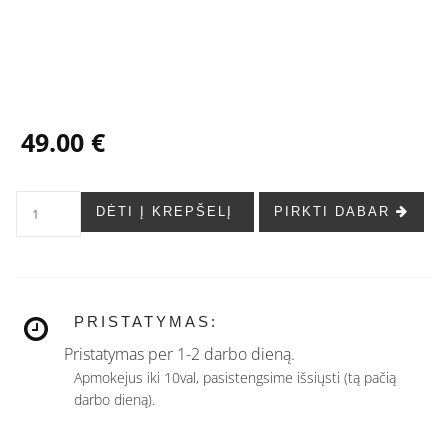
...
49.00 €
DĖTI Į KREPŠELĮ
PIRKTI DABAR
PRISTATYMAS:
Pristatymas per 1-2 darbo dieną.
Apmokejus iki 10val, pasistengsime išsiųsti (tą pačią
darbo dieną).