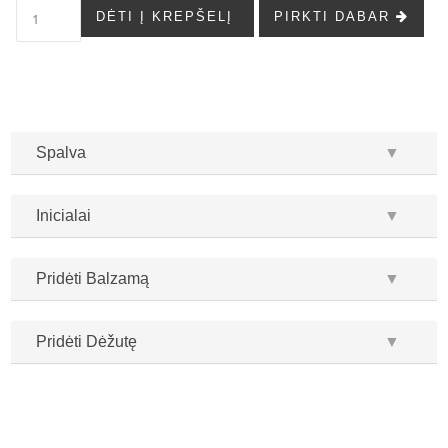
DĖTI Į KREPŠELĮ
PIRKTI DABAR
Spalva
▼
Inicialai
▼
Pridėti Balzamą
▼
Pridėti Dėžutę
▼
...