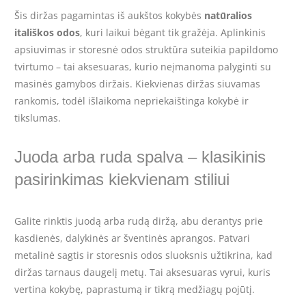
Šis diržas pagamintas iš aukštos kokybės
natūralios
itališkos odos
, kuri laikui bėgant tik gražėja. Aplinkinis
apsiuvimas ir storesnė odos struktūra suteikia papildomo
tvirtumo – tai aksesuaras, kurio neįmanoma palyginti su
masinės gamybos diržais. Kiekvienas diržas siuvamas
rankomis, todėl išlaikoma nepriekaištinga kokybė ir
tikslumas.
Juoda arba ruda spalva – klasikinis
pasirinkimas kiekvienam stiliui
Galite rinktis juodą arba rudą diržą, abu derantys prie
kasdienės, dalykinės ar šventinės aprangos. Patvari
metalinė sagtis ir storesnis odos sluoksnis užtikrina, kad
diržas tarnaus daugelį metų. Tai aksesuaras vyrui, kuris
vertina kokybę, paprastumą ir tikrą medžiagų pojūtį.