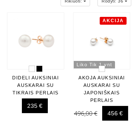
Rikiuoti:
Rodyti:
36
AKCIJA
Liko Tik 1 vnt
DIDELI AUKSINIAI
AKOJA AUKSINIAI
AUSKARAI SU
AUSKARAI SU
TIKRAIS PERLAIS
JAPONIŠKAIS
PERLAIS
235 €
496,00 €
456 €