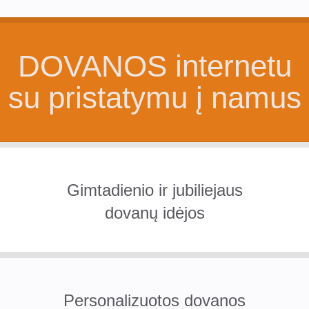
DOVANOS internetu
su pristatymu į namus
Gimtadienio ir jubiliejaus
dovanų idėjos
Personalizuotos dovanos