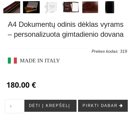
A4 Dokumentų odinis dėklas vyrams
– personalizuota gimtadienio dovana
Prekes kodas: 319
MADE IN ITALY
180.00 €
DĖTI Į KREPŠELĮ
PIRKTI DABAR