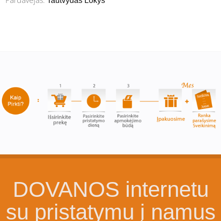
Tautvydas Lokys
DOVANOS internetu
su pristatymu į namus