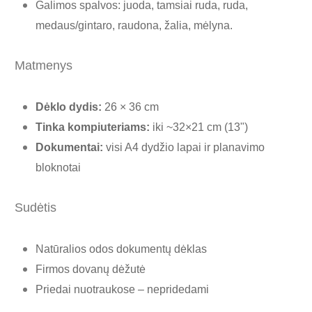
Galimos spalvos: juoda, tamsiai ruda, ruda,
medaus/gintaro, raudona, žalia, mėlyna.
Matmenys
Dėklo dydis:
26 × 36 cm
Tinka kompiuteriams:
iki ~32×21 cm (13")
Dokumentai:
visi A4 dydžio lapai ir planavimo
bloknotai
Sudėtis
Natūralios odos dokumentų dėklas
Firmos dovanų dėžutė
Priedai nuotraukose – nepridedami