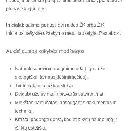
naudojimui. Dėkle patogiai tilps dokumentai, planšetė ar
plonas kompiuteris.
Inicialai:
galime įspausti dvi raides ŽK arba Ž.K.
Inicialus įrašykite užsakymo metu, laukelyje „Pastabos“.
Aukščiausios kokybės medžiagos
Natūrali senovinio rauginimo oda (ilgaamžė,
ekologiška, tarnaus dešimtmečius).
Tvirti metaliniai užtrauktukai.
Dvigubi užsiuvimai ir patvarūs sutvirtinimai.
Minkštas pamušalas, apsaugantis dokumentus ir
techniką.
Kraštai padengti derva, kad atlaikytų naudojimą ir
išliktų estetiški.