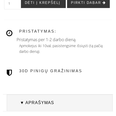
DĖTI Į KREPŠELĮ
PIRKTI DABAR
PRISTATYMAS:
Pristatymas per 1-2 darbo dieną.
Apmokejus iki 10val, pasistengsime išsiųsti (tą pačią
darbo dieną).
30D PINIGŲ GRAŽINIMAS
▼ APRAŠYMAS