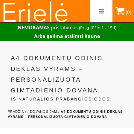
(0)
NEMOKAMAS
pristatymas
(Rugpjūčio 1 - 15d)
Arba galima atsiimti Kaune
A4 DOKUMENTŲ ODINIS
DĖKLAS VYRAMS –
PERSONALIZUOTA
GIMTADIENIO DOVANA
IŠ NATŪRALIOS PRABANGIOS ODOS
PRADŽIA /
/
DOVANOS JAM /
A4 DOKUMENTŲ ODINIS DĖKLAS
VYRAMS – PERSONALIZUOTA GIMTADIENIO DOVANA