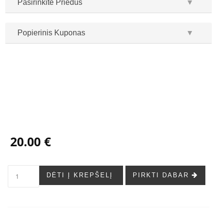
Pasirinkite Priedus
▼
Popierinis Kuponas
▼
...
...
20.00 €
DĖTI Į KREPŠELĮ
PIRKTI DABAR