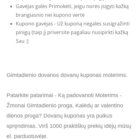
Gavėjas galės Primokėti, jeigu norės įsigyti kažką
brangiasnio nei kupono vertė
Kupono gavėjas - Už kuponą negalės susigražinti
pinigų (taip jį priversite pagaliau nusipirkti kažką
Sau :)
Gimtadienio dovanos dovanų kuponas moterims.
Patarkite patarimai - Ką padovanoti Moterims -
Žmonai Gimtadienio proga, Kalėdų ar valentino
dienos proga? Dovanų kuponas yra puikus
spręndimas. Virš 1000 praktiškų prekių idėjų mūsų
el. parduotuvėje.