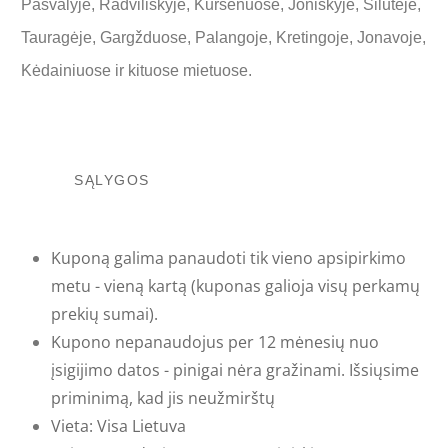
Pasvalyje, Radviliškyje, Kuršėnuose, Joniškyje, Šilutėje,
Tauragėje, Gargžduose, Palangoje, Kretingoje, Jonavoje,
Kėdainiuose ir kituose mietuose.
SĄLYGOS
Kuponą galima panaudoti tik vieno apsipirkimo
metu - vieną kartą (kuponas galioja visų perkamų
prekių sumai).
Kupono nepanaudojus per 12 mėnesių nuo
įsigijimo datos - pinigai nėra gražinami. Išsiųsime
priminimą, kad jis neužmirštų
Vieta: Visa Lietuva