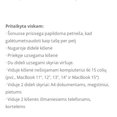
Pritaikyta viskam:
· Šonuose prisisega papildoma petneša, kad
galėtumetnaudoti kaip tašę per petį
·
Nugaroje didelė kišenė
· Priekyje uzsegama
kišenė
· Du dideli uzsegami skyriai viršuje.
·
Viduje k
išenė nešiojamam kompiuteriui iki 15 colių
(pvz., MacBook 11“, 12", 13", 14" ir MacBook 15“)
·
Viduje
2 dideli skyriai: A4 dokumentams, megstiniui,
pietums
· Viduje 2 kišenės išmaniesiems telefonams,
kortelėms