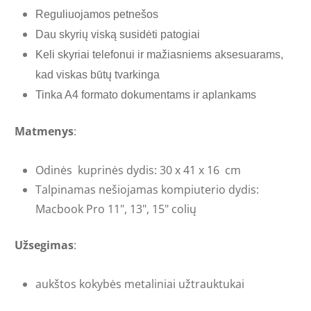
Reguliuojamos petnešos
Dau skyrių viską susidėti patogiai
Keli skyriai telefonui ir mažiasniems aksesuarams,
kad viskas būtų tvarkinga
Tinka A4 formato dokumentams ir aplankams
Matmenys
:
Odinės kuprinės dydis: 30 x 41 x 16 cm
Talpinamas nešiojamas kompiuterio dydis:
Macbook Pro 11", 13", 15" colių
Užsegimas
:
aukštos kokybės metaliniai užtrauktukai