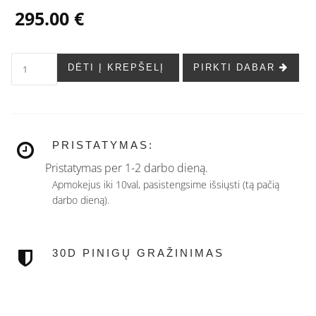
295.00 €
DĖTI Į KREPŠELĮ
PIRKTI DABAR
PRISTATYMAS:
Pristatymas per 1-2 darbo dieną.
Apmokejus iki 10val, pasistengsime išsiųsti (tą pačią
darbo dieną).
30D PINIGŲ GRAŽINIMAS