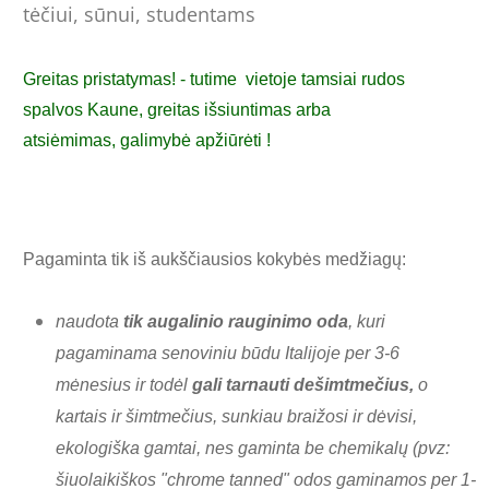
tėčiui, sūnui, studentams
Greitas pristatymas! - tutime
vietoje tamsiai rudos
spalvos
Kaune, greitas išsiuntimas arba
atsiėmimas,
galimybė
apžiūrėti !
Pagaminta tik iš aukščiausios kokybės medžiagų:
naudota
tik augalinio rauginimo oda
, kuri
pagaminama senoviniu būdu Italijoje per 3-6
mėnesius ir todėl
gali tarnauti dešimtmečius,
o
kartais ir šimtmečius, sunkiau braižosi ir dėvisi,
ekologiška gamtai, nes gaminta be chemikalų (pvz:
šiuolaikiškos "chrome tanned" odos gaminamos per 1-