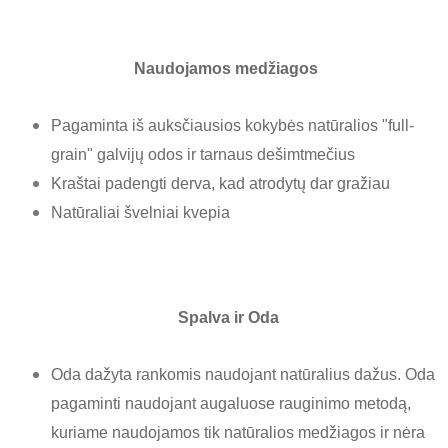
Naudojamos medžiagos
Pagaminta iš auksčiausios kokybės natūralios "full-
grain" galvijų odos ir tarnaus dešimtmečius
Kraštai padengti derva, kad atrodytų dar gražiau
Natūraliai
švelniai
kvepia
Spalva ir Oda
Oda dažyta rankomis naudojant natūralius dažus. Oda
pagaminti naudojant augaluose rauginimo metodą,
kuriame naudojamos tik natūralios medžiagos ir nėra