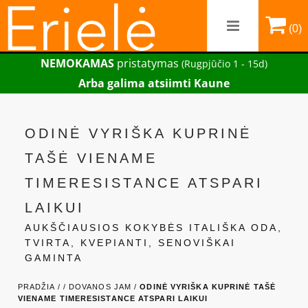
(0)
NEMOKAMAS
pristatymas
(Rugpjūčio 1 - 15d)
Arba galima atsiimti Kaune
ODINĖ VYRIŠKA KUPRINĖ
TAŠĖ VIENAME
TIMERESISTANCE ATSPARI
LAIKUI
AUKŠČIAUSIOS KOKYBĖS ITALIŠKA ODA,
TVIRTA, KVEPIANTI, SENOVIŠKAI
GAMINTA
PRADŽIA /
/
DOVANOS JAM /
ODINĖ VYRIŠKA KUPRINĖ TAŠĖ
VIENAME TIMERESISTANCE ATSPARI LAIKUI