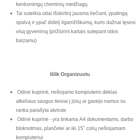
kenksmingų cheminių medžiagų
Tai suteikia odai išskirtinį jausma liečiant, ypatingą
spalvą ir ypač didelį ilgamžiškumą, kuris dažnai tęsesi
visą gyvenimą (prižiūrint kartais sutepant odos
balzamu)
Išlik Organizuotu
Odinė kuprinė, nešiojamo kompiuterio dėklas
atkeliaus saugus tiesiai į jūsų ar gavėjo namus su
ranka parašyta atvirute
Odinė kuprinė - yra tinkama A4 dokumentams, darbo
bloknotmas, plančetei ar iki 15" colių nešiojamam
kompiuteriui