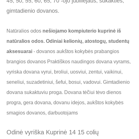
45, 50, 55, 60, 65, 70 -ojo jubiliejaus, sukakties,
gimtadienio dovanos.
Natūralios odos
nešiojamo kompiuterio kuprinė iš
natūralios odos. Odiniai kelionių, atostogų, studentų
aksesuarai
- dovanos aukštos kokybės prabangios
brangios dovanos Praktiškos naudingos dovana vyrams,
vyriska dovana vyrui, broliui, uosviui, zentui, vaikinui,
seneliui, suzadetiniui, šefui, bosui, vadovui. Gimtadienio
dovana sukaktuviu proga. Dovana tėčiui tėvo dienos
progra, gera dovana, dovanu idejos, aukštos kokybės
smagios dovanos, darbuotojams
Odinė vyriška Kuprinė 14 15 colių