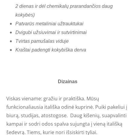
2 dienas ir dėl chemikalų prarandančios daug
kokybės)
Patvarūs metaliniai užtrauktukai
Dvigubi užsiuvimai ir sutvirtinimai
Tvirtas pamušalas viduje
Kraštai padengti kokybiška derva
Dizainas
Viskas viename: gražiu ir praktiška. Mūsų
funkcionaliausia itališka odinė kuprinė. Puiki pakeliui į
biurą, studijas, atostogose. Daug kišenių, suapvalinti
kampai ir sodri odos spalva sujungta į vieną itališką
šedevrą. Tiems, kurie nori išsiskirti tyliai.