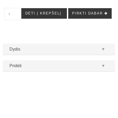
DĖTI Į KREPŠELĮ
PIRKTI DABAR
Dydis
▼
Pridėti
▼
...
...