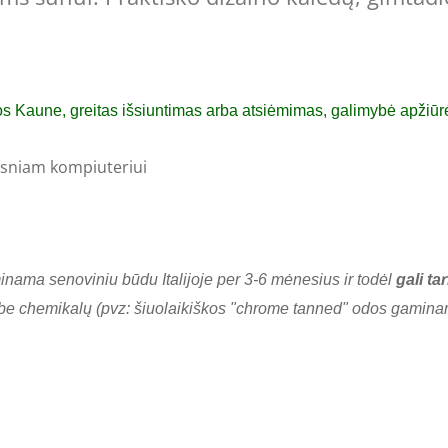
vos Kaune, greitas išsiuntimas arba atsiėmimas,
galimybė
apžiūrė
ažesniam kompiuteriui
inama senoviniu būdu Italijoje per 3-6 mėnesius ir todėl
gali t
ta be chemikalų (pvz: šiuolaikiškos "chrome tanned" odos gamin