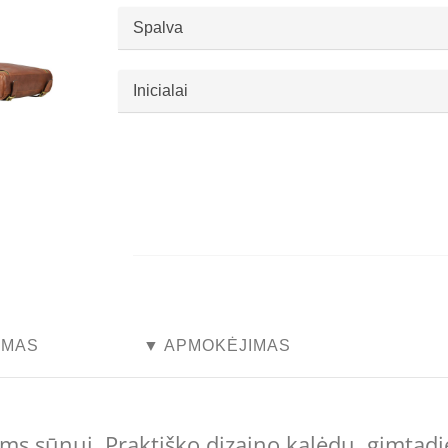
Spalva
Inicialai
...
...
YMAS
▼ APMOKĖJIMAS
ams sūnui. Praktiško dizaino kalėdų, gimtadi