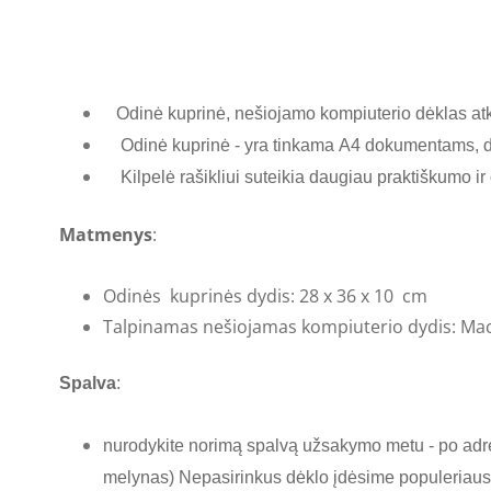
Odinė kuprinė, nešiojamo kompiuterio dėklas atkel
Odinė kuprinė - yra tinkama A4 dokumentams, da
Kilpelė rašikliui suteikia daugiau praktiškumo ir
Matmenys
:
Odinės kuprinės dydis: 28 x 36 x 10 cm
Talpinamas nešiojamas kompiuterio dydis: Mac
​Spalva
:
nurodykite norimą spalvą užsakymo metu - po adres
melynas) Nepasirinkus dėklo įdėsime populeriau