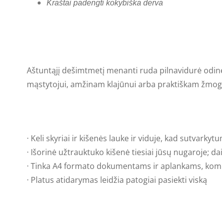
Kraštai padengti kokybiška derva
Aštuntąjį dešimtmetį menanti ruda pilnavidurė odinė 
mąstytojui, amžinam klajūnui arba praktiškam žmogui. T
· Keli skyriai ir kišenės lauke ir viduje, kad sutvarky
· Išorinė užtrauktuko kišenė tiesiai jūsų nugaroje; da
· Tinka A4 formato dokumentams ir aplankams, komp
· Platus atidarymas leidžia patogiai pasiekti viską