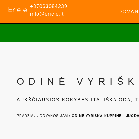
+37063084239
DOVAN
info@eriele.lt
ODINĖ VYRIŠK
AUKŠČIAUSIOS KOKYBĖS ITALIŠKA ODA, T
PRADŽIA /
/
DOVANOS JAM /
ODINĖ VYRIŠKA KUPRINĖ - JUODA