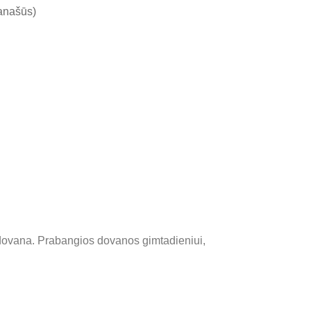
panašūs)
 dovana. Prabangios dovanos gimtadieniui,