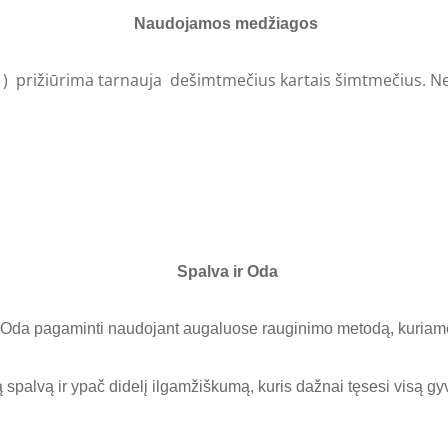
Naudojamos medžiagos
) prižiūrima tarnauja dešimtmečius kartais šimtmečius. Nev
Spalva ir Oda
 Oda pagaminti naudojant augaluose rauginimo metodą, kuriame
ngą spalvą ir ypač didelį ilgamžiškumą, kuris dažnai tęsesi visą 