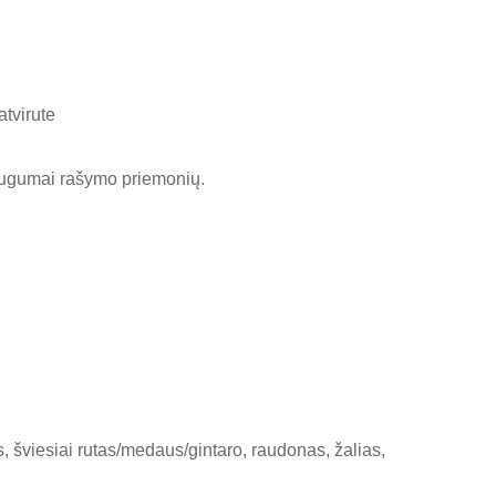
tvirute
daugumai rašymo priemonių.
 šviesiai rutas/medaus/gintaro, raudonas, žalias,