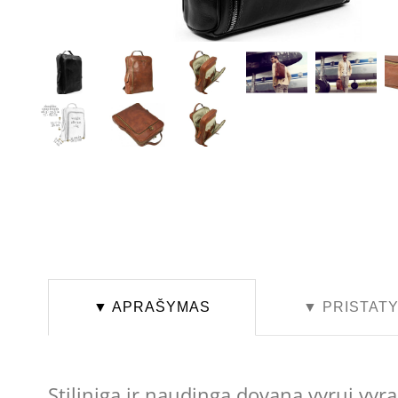
▼ APRAŠYMAS
▼ PRISTAT
Stiliniga ir naudinga dovana vyrui vyr