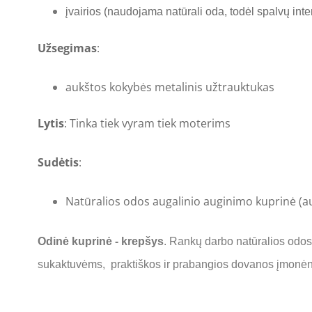
įvairios (naudojama natūrali oda, todėl spalvų in
Užsegimas
:
aukštos kokybės metalinis užtrauktukas
Lytis
: Tinka tiek vyram tiek moterims
Sudėtis
:
Natūralios odos augalinio auginimo kuprinė (a
Odinė kuprinė - krepšys
. Rankų darbo natūralios odo
sukaktuvėms, praktiškos ir prabangios dovanos įmonė