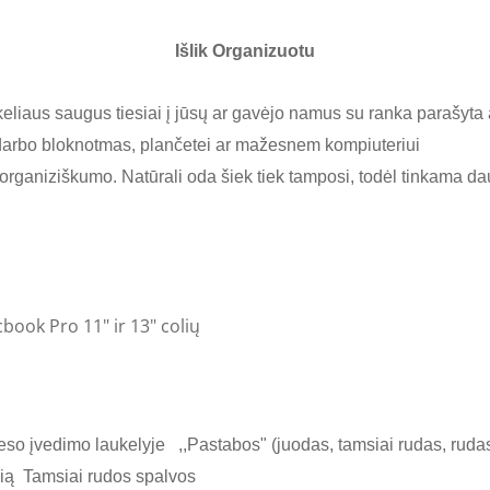
Išlik Organizuotu
iaus saugus tiesiai į jūsų ar gavėjo namus su ranka parašyta a
rbo bloknotmas, plančetei ar mažesnem kompiuteriui
 organiziškumo. Natūrali oda šiek tiek tamposi, todėl tinkama 
book Pro 11" ir 13" colių
o įvedimo laukelyje ,,Pastabos" (juodas, tamsiai rudas, rudas,
sią Tamsiai rudos spalvos