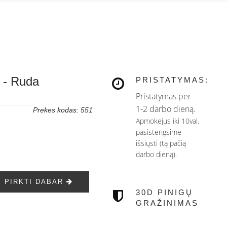
a - Ruda
PRISTATYMAS:
Pristatymas per
1-2 darbo dieną.
Prekes kodas: 551
Apmokejus iki 10val,
pasistengsime
išsiųsti (tą pačią
darbo dieną).
PIRKTI DABAR
30D PINIGŲ
GRAŽINIMAS