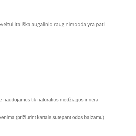
eltui itališka
augalinio rauginimo
oda yra pati
 naudojamos tik natūralios medžiagos ir nėra
gyvenimą (prižiūrint kartais sutepant odos balzamu)