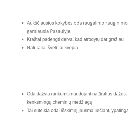
kokybės
oda
(augalinio rauginimo 
Aukščiausios
garsiausia Pasaulyje.
Kraštai padengti derva, kad atrodytų dar gražiau
Natūraliai
švelniai
kvepia
Oda dažyta rankomis naudojant natūralius dažus.
kenksmingų cheminių medžiagų
Tai suteikia odai išskirtinį jausma liečiant, ypati