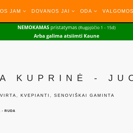
OS JAM
DOVANOS JAI
ODA
VALGOMO
NEMOKAMAS
pristatymas
(Rugpjūčio 1 - 15d)
Arba galima atsiimti Kaune
A KUPRINĖ - JU
VIRTA, KVEPIANTI, SENOVIŠKAI GAMINTA
 - RUDA