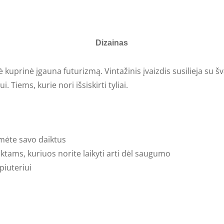
Dizainas
kuprinė įgauna futurizmą. Vintažinis įvaizdis susilieja su 
iems, kurie nori išsiskirti tyliai.
tumėte savo daiktus
iktams, kuriuos norite laikyti arti dėl saugumo
iuteriui