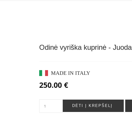
Odinė vyriška kuprinė - Juod
MADE IN ITALY
250.00 €
DĖTI Į KREPŠELĮ