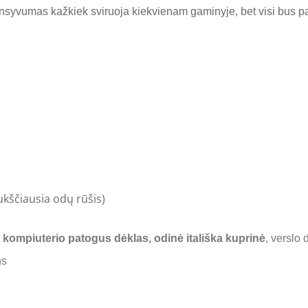
tensyvumas kažkiek sviruoja kiekvienam gaminyje, bet visi bus 
ukščiausia odų rūšis)
s
kompiuterio patogus dėklas, odinė itališka kuprinė
, verslo
ns