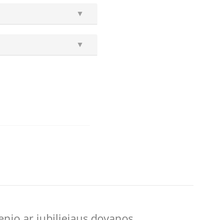
▼
▼
enio ar jubiliejaus dovanos