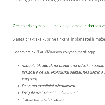
Greitas pristatymas! - tutime vietoje tamsiai rudos spal
Siauga praktiška kuprinė tinkanti ir planšetei ir m
Pagaminta tik iš aukščiausios kokybės medžiagų:
naudota
tik augalinio rauginimo oda
, kuri pagam
braižosi ir dėvisi, ekologiška gamtai, nes gamin
kokybės)
Patvarūs metaliniai užtrauktukai
Dvigubi užsiuvimai ir sutvirtinimai
Tvirtas pamušalas viduje