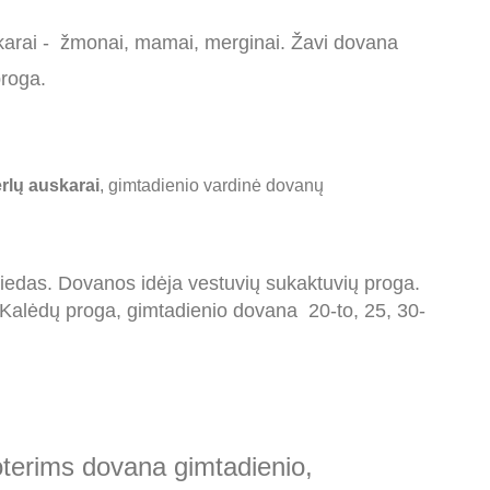
uskarai - žmonai, mamai, merginai. Žavi dovana
o proga.
erlų auskarai
, gimtadienio vardinė dovanų
žiedas. Dovanos idėja vestuvių sukaktuvių proga.
alėdų proga, gimtadienio dovana 20-to, 25, 30-
terims dovana gimtadienio,