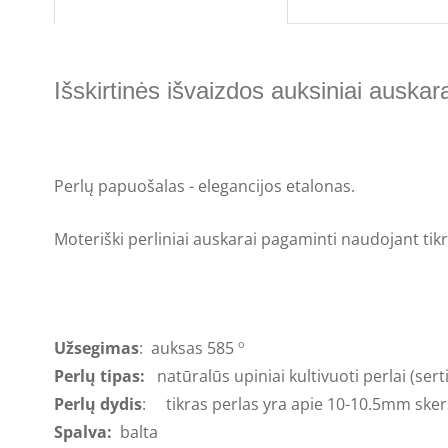
Išskirtinės išvaizdos auksiniai auskara
Perlų papuošalas - elegancijos etalonas.
Moteriški perliniai auskarai pagaminti naudojant
tikr
Užsegimas
: auksas 585
o
Perlų tipas:
natūralūs upiniai kultivuoti perlai (sert
Perlų dydis
: tikras perlas yra apie 10-10.5mm sk
Spalva:
balta