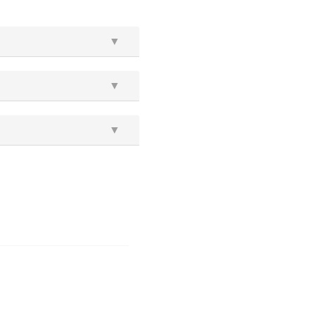
▼
▼
▼