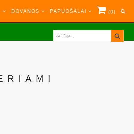
S
DOVANOS
PAPUOŠALAI
(0)
ERIAMI