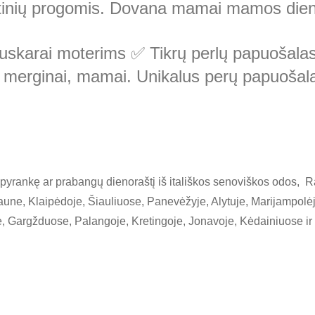
 metinių progomis. Dovana mamai mamos die
i auskarai moterims ✅ Tikrų perlų papuoša
i, merginai, mamai. Unikalus perų papuošal
apyrankę ar prabangų dienoraštį iš itališkos senoviškos odos, R
 Kaune, Klaipėdoje, Šiauliuose, Panevėžyje, Alytuje, Marijampol
e, Gargžduose, Palangoje, Kretingoje, Jonavoje, Kėdainiuose ir