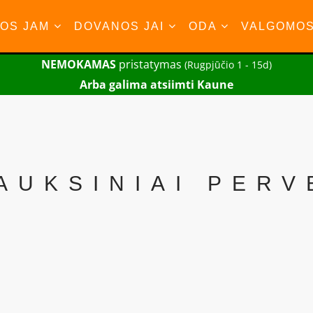
OS JAM
DOVANOS JAI
ODA
VALGOMO
NEMOKAMAS
pristatymas
(Rugpjūčio 1 - 15d)
Arba galima atsiimti Kaune
AUKSINIAI PERV