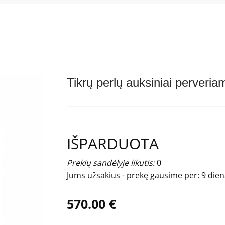
Tikrų perlų auksiniai perveria
IŠPARDUOTA
Prekių sandėlyje likutis:
0
Jums užsakius - prekę gausime per:
9 die
570.00 €