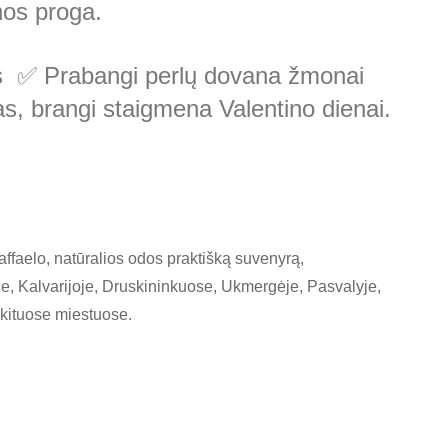
nos proga.
las ✅ Prabangi perlų dovana žmonai
as, brangi staigmena Valentino dienai.
affaelo, natūralios odos praktišką suvenyrą,
ėje, Kalvarijoje, Druskininkuose, Ukmergėje, Pasvalyje,
 kituose miestuose.