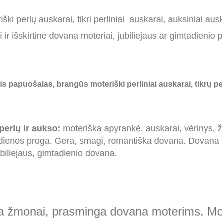
ški perlų auskarai, tikri perliniai auskarai, auksiniai a
 ir išskirtinė dovana moteriai, jubiliejaus ar gimtadieni
nis papuošalas, brangūs moteriški perliniai auskarai, tikrų p
perlų ir aukso
:
moteriška apyrankė, auskarai, vėrinys, 
enos proga. Gera, smagi, romantiška dovana. Dovana K
ubiliejaus, gimtadienio dovana.
na žmonai, prasminga dovana moterims. Mo