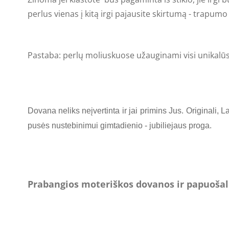
perlus vienas į kitą irgi pajausite skirtumą - trapumo
Pastaba: perlų moliuskuose užauginami visi unikalūs,
Dovana neliks neįvertinta ir jai primins Jus.
Originali, L
pusės nustebinimui gimtadienio - jubiliejaus proga.
Prabangios moteriškos dovanos ir papuošalo 