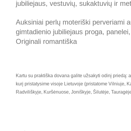
jubiliejaus, vestuvių, sukaktuvių ir
Auksiniai perlų moteriški perveriam
gimtadienio jubiliejaus proga, panele
Originali romantiška
Kartu su praktiška dovana galite užsakyti odinį priedą: 
kurį pristatysime visoje Lietuvoje (pristatome Vilniuje,
Radviliškyje, Kuršėnuose, Joniškyje, Šilutėje, Tauragėj