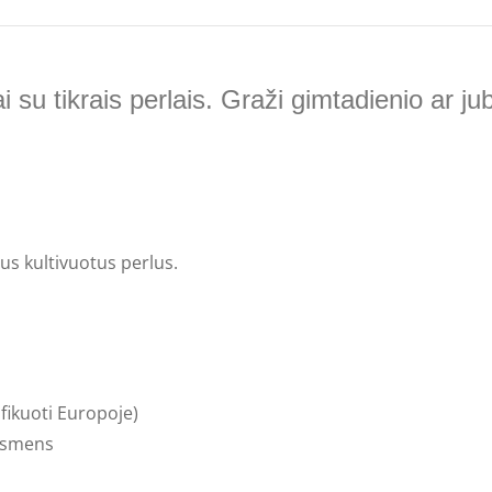
i su tikrais perlais. Graži gimtadienio ar j
us kultivuotus perlus.
ifikuoti Europoje)
ersmens