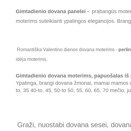
Gimtadienio dovana panelei -
prabangūs moteri
moterims suteikianti ypatingos elegancijos. Brangi
Romantiška Valentino dienos dovana moterims -
perli
idėja moterims.
Gimtadienio dovana moterims,
papuošalas iš 
Ypatinga, brangi dovana žmonai, mamai mamos di
to, 35 40-to, 45, 50-to 50, 55, 60, 65, 70 mečio, j
Graži, nuostabi dovana sesei, dova