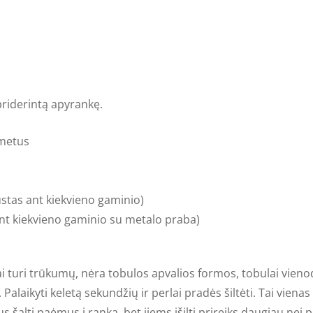
priderintą apyrankę.
5 metus
ustas ant kiekvieno gaminio)
nt kiekvieno gaminio su metalo praba
)
i
turi trūkumų, nėra tobulos apvalios formos, tobulai vienodo
 Palaikyti keletą sekundžių ir perlai pradės šiltėti. Tai vienas
bus šalti paėmus į ranką, bet jiems įšilti prireiks daugiau n