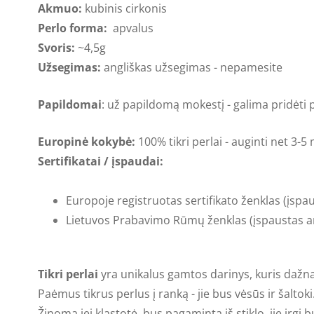
Akmuo:
kubinis cirkonis
Perlo forma:
apvalus
Svoris:
~4,5g
Užsegimas:
angliškas užsegimas - nepamesite
Papildomai
: už papildomą mokestį - galima pridėti 
Europinė kokybė:
100% tikri perlai - auginti net 3-
Sertifikatai / įspaudai:
Europoje registruotas sertifikato ženklas (įspa
Lietuvos Prabavimo Rūmų ženklas (
įspaustas a
Tikri perlai
yra unikalus gamtos darinys, kuris
dažna
Paėmus tikrus perlus į ranką - jie bus vėsūs ir šaltoki.
Žinoma jei klastotė bus pagaminta iš stiklo, jie irgi 