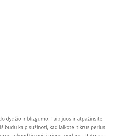
 dydžio ir blizgumo. Taip juos ir atpažinsite.
 iš būdų kaip sužinoti, kad laikote tikrus perlus.
ei poros sekundžių nei tikriems perlams. Patrynus