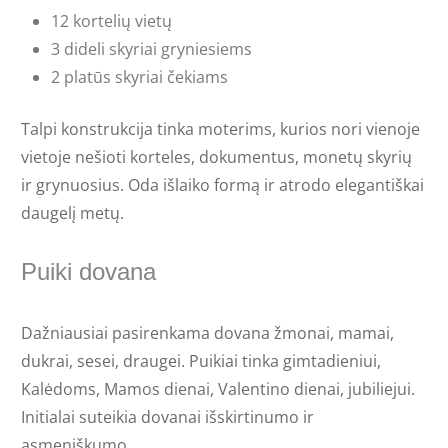
12 kortelių vietų
3 dideli skyriai gryniesiems
2 platūs skyriai čekiams
Talpi konstrukcija tinka moterims, kurios nori vienoje
vietoje nešioti korteles, dokumentus, monetų skyrių
ir grynuosius. Oda išlaiko formą ir atrodo elegantiškai
daugelį metų.
Puiki dovana
Dažniausiai pasirenkama dovana žmonai, mamai,
dukrai, sesei, draugei. Puikiai tinka gimtadieniui,
Kalėdoms, Mamos dienai, Valentino dienai, jubiliejui.
Initialai suteikia dovanai išskirtinumo ir
asmeniškumo.