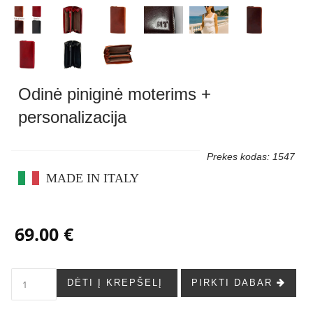
Odinė piniginė moterims +
personalizacija
Prekes kodas: 1547
MADE IN ITALY
69.00 €
DĖTI Į KREPŠELĮ
PIRKTI DABAR