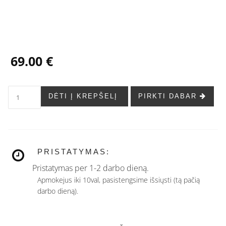
...
69.00 €
DĖTI Į KREPŠELĮ
PIRKTI DABAR
PRISTATYMAS:
Pristatymas per 1-2 darbo dieną.
Apmokejus iki 10val, pasistengsime išsiųsti (tą pačią
darbo dieną).