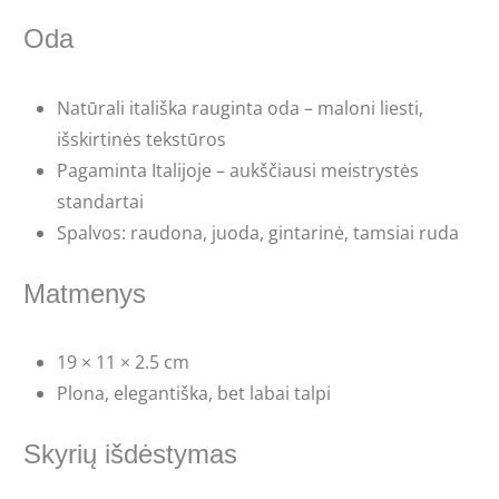
Oda
Natūrali itališka rauginta oda – maloni liesti,
išskirtinės tekstūros
Pagaminta Italijoje – aukščiausi meistrystės
standartai
Spalvos: raudona, juoda, gintarinė, tamsiai ruda
Matmenys
19 × 11 × 2.5 cm
Plona, elegantiška, bet labai talpi
Skyrių išdėstymas