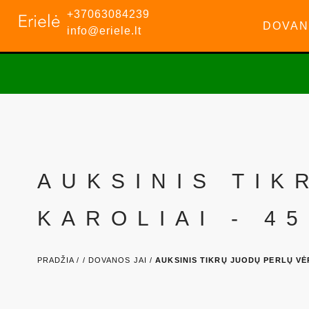
+37063084239
DOVAN
info@eriele.lt
AUKSINIS TIK
KAROLIAI - 4
PRADŽIA /
/
DOVANOS JAI /
AUKSINIS TIKRŲ JUODŲ PERLŲ VĖ