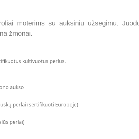
roliai moterims su auksiniu užsegimu. Juodo
vana žmonai.
tifikuotus kultivuotus perlus.
tono aukso
skų perlai (sertifikuoti Europoje)
lūs perlai)