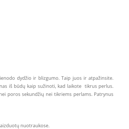
enodo dydžio ir blizgumo. Taip juos ir atpažinsite.
ienas iš būdų kaip sužinoti, kad laikote tikrus perlus.
au nei poros sekundžių nei tikriems perlams. Patrynus
pavaizduotų nuotraukose.