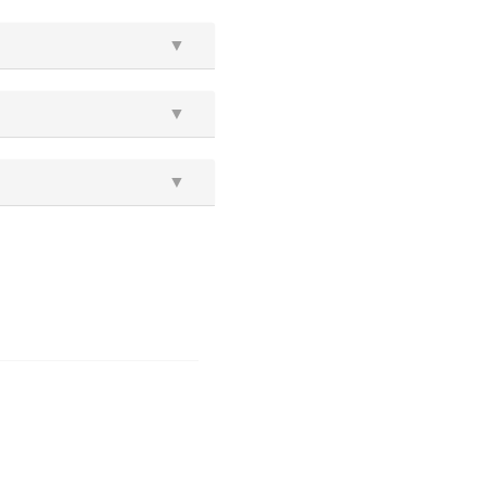
▼
▼
▼