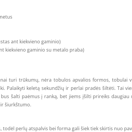
5 metus
ustas ant kiekvieno gaminio)
nt kiekvieno gaminio su metalo praba
)
nai
turi trūkumų, nėra tobulos apvalios formos, tobulai vi
i. Palaikyti keletą sekundžių ir perlai pradės šiltėti. Tai v
i bus šalti paėmus į ranką, bet jiems įšilti prireiks daugi
 ir šiurkštumo.
 todėl perlų atspalvis bei forma gali šiek tiek skirtis nuo 