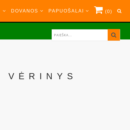
S
DOVANOS
PAPUOŠALAI
(0)
Ų VĖRINYS