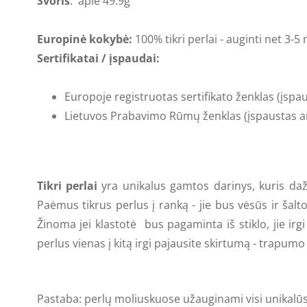
Svoris
: apie
49.9g
Europinė kokybė:
100% tikri perlai - auginti net 3-
Sertifikatai / įspaudai:
Europoje registruotas sertifikato ženklas (įspa
Lietuvos Prabavimo Rūmų ženklas (
įspaustas a
Tikri perlai
yra unikalus gamtos darinys, kuris
daž
Paėmus tikrus perlus į ranką - jie bus vėsūs ir šaltok
Žinoma jei klastotė bus pagaminta iš stiklo, jie irg
perlus vienas į kitą irgi pajausite skirtumą - trapumo
Pastaba: perlų moliuskuose užauginami visi unikalūs,