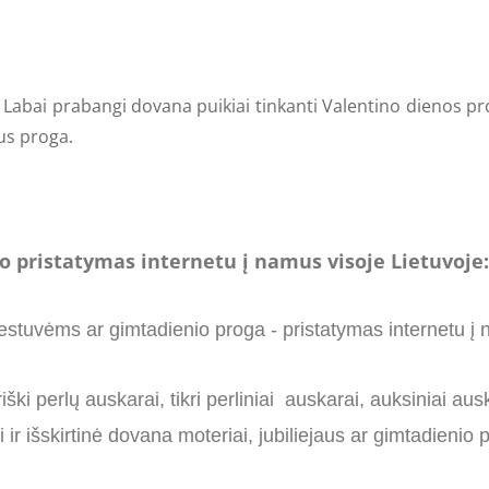
ali, Labai prabangi dovana puikiai tinkanti Valentino dienos
aus proga.
pristatymas internetu į namus visoje Lietuvoje: 
estuvėms ar gimtadienio proga - pristatymas internetu į 
ški perlų auskarai, tikri perliniai auskarai, auksiniai a
 ir išskirtinė dovana moteriai, jubiliejaus ar gimtadieni