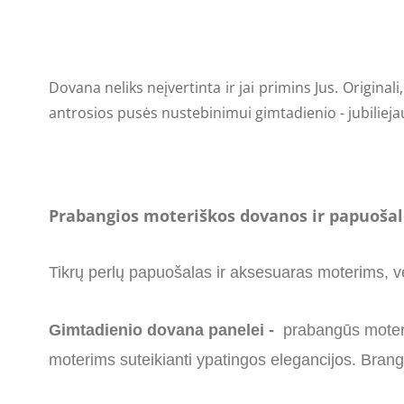
Dovana neliks neįvertinta ir jai primins Jus. Origin
antrosios pusės nustebinimui gimtadienio - jubiliej
Prabangios moteriškos dovanos ir papuošalo 
Tikrų perlų papuošalas ir aksesuaras moterims, v
Gimtadienio dovana panelei -
prabangūs moteri
moterims suteikianti ypatingos elegancijos. Brangi