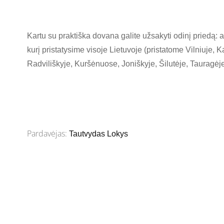
Kartu su praktiška dovana galite užsakyti odinį priedą: 
kurį pristatysime visoje Lietuvoje (pristatome Vilniuje,
Radviliškyje, Kuršėnuose, Joniškyje, Šilutėje, Tauragėj
Pardavėjas:
Tautvydas Lokys