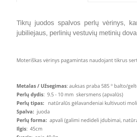
Tikrų juodos spalvos perlų vėrinys, ka
jubiliejaus, perlinių vestuvių metinių do
Moteriškas vėrinys pagamintas naudojant
tikrus ser
Metalas / Užsegimas
: auksas praba 585
balto/gel
o
Perlų dydis
:
9.5 - 10 mm
skersmens (apvalūs)
Perlų tipas:
natūralūs gėlavandeniai kultivuoti moliu
Spalva:
juoda
Perlų forma:
apvali (galimi nedideli įdubimai, natūra
Ilgis
:
45cm