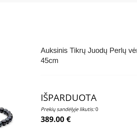
Auksinis Tikrų Juodų Perlų vėr
45cm
IŠPARDUOTA
Prekių sandėlyje likutis:
0
389.00 €