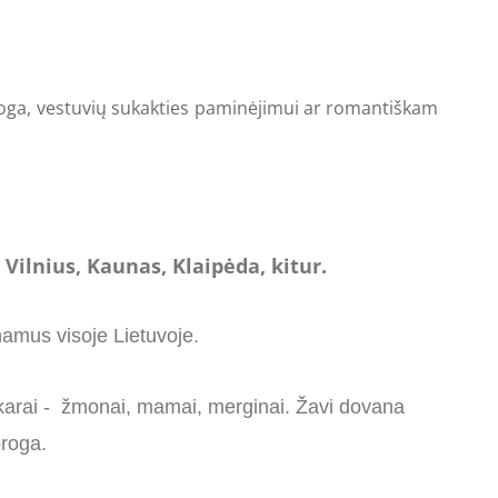
 proga, vestuvių sukakties paminėjimui ar romantiškam
Vilnius, Kaunas, Klaipėda, kitur.
namus visoje Lietuvoje
.
uskarai - žmonai, mamai, merginai. Žavi dovana
o proga.