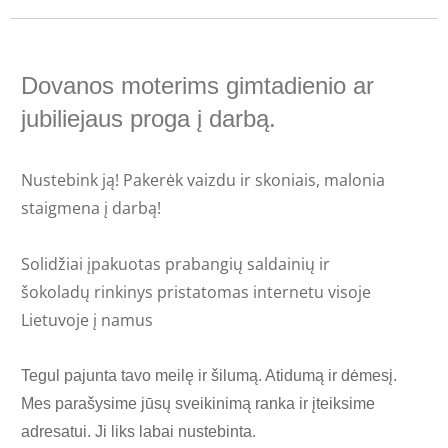
Dovanos moterims gimtadienio ar
jubiliejaus proga į darbą.
Nustebink ją! Pakerėk vaizdu ir skoniais, malonia
staigmena į darbą!
Solidžiai įpakuotas prabangių saldainių ir
šokoladų rinkinys pristatomas internetu visoje
Lietuvoje į namus
Tegul pajunta tavo meilę ir šilumą. Atidumą ir dėmesį.
Mes parašysime jūsų sveikinimą ranka ir įteiksime
adresatui. Ji liks labai nustebinta.