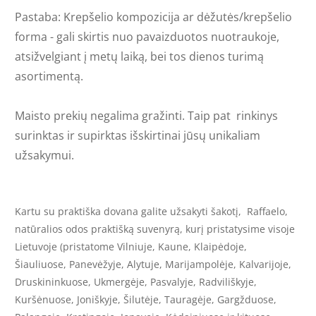
Pastaba: Krepšelio kompozicija ar dėžutės/krepšelio
forma - gali skirtis nuo pavaizduotos nuotraukoje,
atsižvelgiant į metų laiką, bei tos dienos turimą
asortimentą.
Maisto prekių negalima gra
žinti. Taip pat rinkinys
surinktas ir supirktas išskirtinai jūsų unikaliam
užsakymui.
Kartu su praktiška dovana galite užsakyti šakotį, Raffaelo,
natūralios odos praktišką suvenyrą, kurį pristatysime visoje
Lietuvoje (pristatome Vilniuje, Kaune, Klaipėdoje,
Šiauliuose, Panevėžyje, Alytuje, Marijampolėje, Kalvarijoje,
Druskininkuose, Ukmergėje, Pasvalyje, Radviliškyje,
Kuršėnuose, Joniškyje, Šilutėje, Tauragėje, Gargžduose,