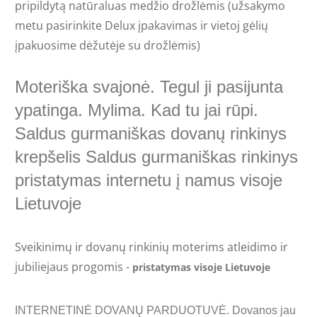
pripildytą natūraluas medžio drožlėmis (užsakymo
metu pasirinkite Delux įpakavimas ir vietoj gėlių
įpakuosime dėžutėje su drožlėmis)
Moteriška svajonė. Tegul ji pasijunta
ypatinga. Mylima. Kad tu jai rūpi.
Saldus gurmaniškas dovanų rinkinys
krepšelis Saldus gurmaniškas rinkinys
pristatymas internetu į namus visoje
Lietuvoje
Sveikinimų ir d
ovanų rinkinių moterims atleidimo ir
jubiliejaus progomis -
pristatymas visoje Lietuvoje
INTERNETINĖ DOVANŲ PARDUOTUVĖ. Dovanos jau