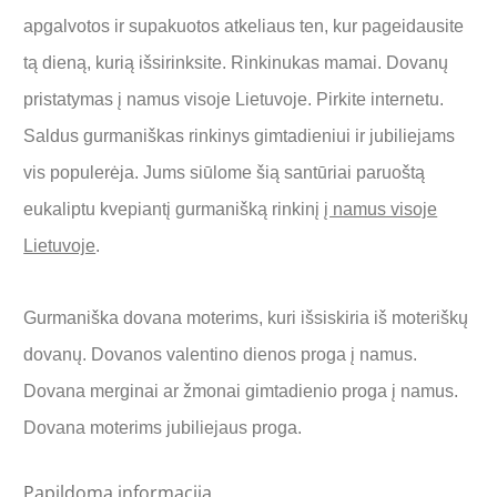
apgalvotos ir supakuotos atkeliaus ten, kur pageidausite
tą dieną, kurią išsirinksite. Rinkinukas mamai. Dovanų
pristatymas į namus visoje Lietuvoje. Pirkite internetu.
Saldus gurmaniškas rinkinys gimtadieniui ir jubiliejams
vis populerėja. Jums siūlome šią santūriai paruoštą
eukaliptu kvepiantį gurmanišką rinkinį
į namus visoje
Lietuvoje
.
Gurmaniška dovana moterims, kuri išsiskiria iš moteriškų
dovanų. Dovanos valentino dienos proga į namus.
Dovana merginai ar žmonai gimtadienio proga į namus.
Dovana moterims jubiliejaus proga.
Papildoma informacija