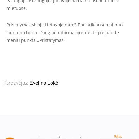
Palangoje, Kretingoje, Jonavoje, Kėdainiuose ir kituose
mietuose.
Pristatymas visoje Lietuvoje nuo 3 Eur priklausomai nuo
siuntimo būdo. Daugiau informacijos rasite paspaudę
meniu punkta ,,Pristatymas".
Pardavėjas:
Evelina Lokė