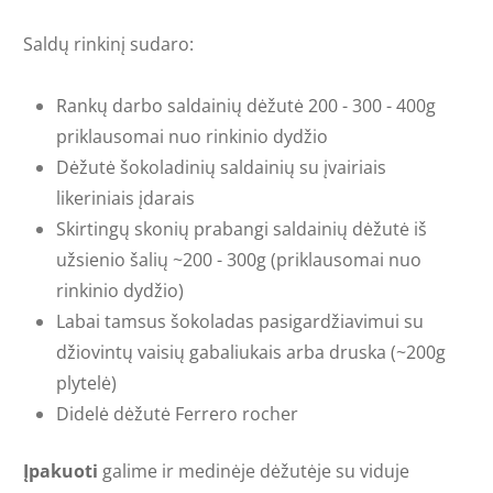
Saldų rinkinį sudaro:
Rankų darbo saldainių dėžutė 200 - 300 - 400g
priklausomai nuo rinkinio dydžio
Dėžutė šokoladinių saldainių su įvairiais
likeriniais įdarais
Skirtingų skonių prabangi saldainių dėžutė iš
užsienio šalių ~200 - 300g (priklausomai nuo
rinkinio dydžio)
Labai tamsus šokoladas pasigardžiavimui su
džiovintų vaisių gabaliukais arba druska (~200g
plytelė)
Didelė dėžutė Ferrero rocher
Įpakuoti
galime ir
medinėje dėžutėje
su viduje