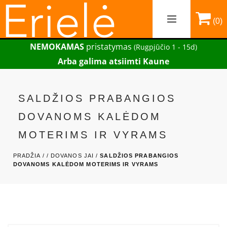
(0)
NEMOKAMAS
pristatymas
(Rugpjūčio 1 - 15d)
Arba galima atsiimti Kaune
SALDŽIOS PRABANGIOS
DOVANOMS KALĖDOM
MOTERIMS IR VYRAMS
PRADŽIA /
/
DOVANOS JAI /
SALDŽIOS PRABANGIOS
DOVANOMS KALĖDOM MOTERIMS IR VYRAMS