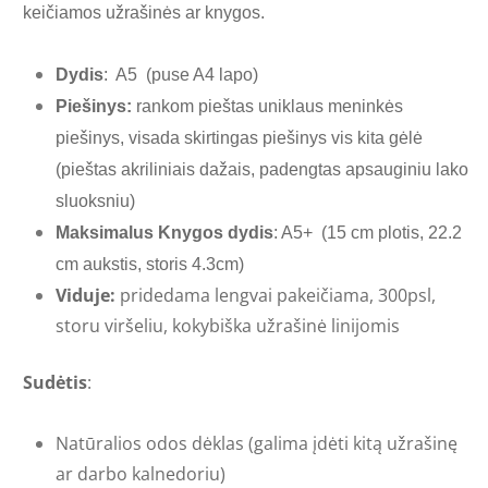
keičiamos užrašinės ar knygos.
Dydis
: A5 (puse A4 lapo)
Piešinys:
rankom pieštas uniklaus meninkės
piešinys, visada skirtingas piešinys vis kita gėlė
(pieštas akriliniais dažais, padengtas apsauginiu lako
sluoksniu)
Maksimalus Knygos dydis
: A5+ (15 cm plotis, 22.2
cm aukstis, storis 4.3cm)
Viduje:
pridedama lengvai pakeičiama, 300psl,
storu viršeliu, kokybiška užrašinė linijomis
Sudėtis
:
Natūralios odos dėklas (galima įdėti kitą
užrašinę
ar darbo kalnedoriu)