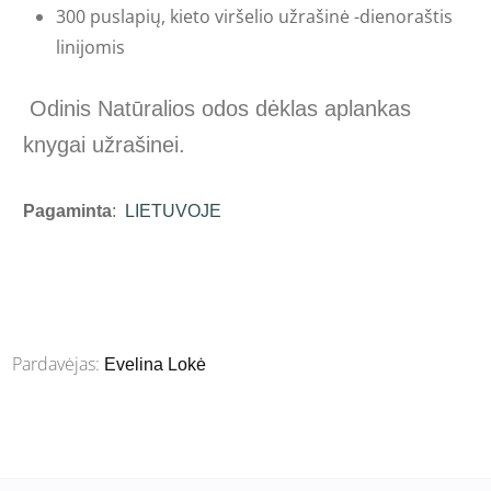
300 puslapių, k
ieto viršelio užrašinė -dienoraštis
linijomis
Odinis Natūralios odos dėklas aplankas
knygai užrašinei.
Pagaminta
:
LIETUVOJE
Pardavėjas:
Evelina Lokė