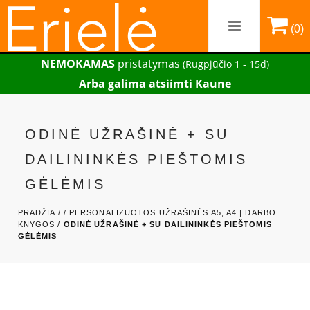
(0)
NEMOKAMAS
pristatymas
(Rugpjūčio 1 - 15d)
Arba galima atsiimti Kaune
ODINĖ UŽRAŠINĖ + SU
DAILININKĖS PIEŠTOMIS
GĖLĖMIS
PRADŽIA /
/
PERSONALIZUOTOS UŽRAŠINĖS A5, A4 | DARBO
KNYGOS /
ODINĖ UŽRAŠINĖ + SU DAILININKĖS PIEŠTOMIS
GĖLĖMIS