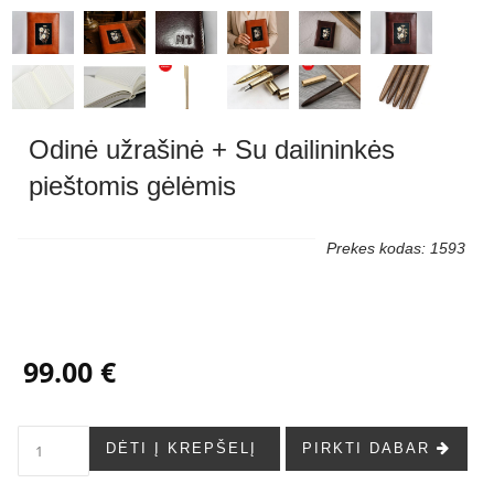
Odinė užrašinė + Su dailininkės
pieštomis gėlėmis
Prekes kodas: 1593
99.00 €
DĖTI Į KREPŠELĮ
PIRKTI DABAR