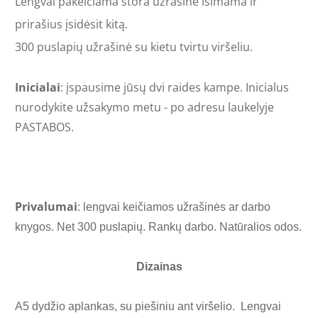
Lengvai pakeičiama stora užrašinė išimama ir
prirašius įsidėsit kitą.
300 puslapių užrašinė su kietu tvirtu viršeliu.
Inicialai
: įspausime jūsų dvi raides kampe. Inicialus
nurodykite užsakymo metu - po adresu laukelyje
PASTABOS.
Privalumai
:
lengvai keičiamos užrašinės ar darbo
knygos. Net 300 puslapių. Rankų darbo. Natūralios odos.
Dizainas
A5 dydžio aplankas, su piešiniu ant viršelio.
Lengvai