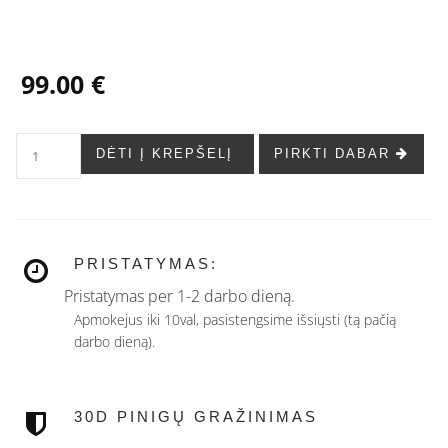
99.00 €
DĖTI Į KREPŠELĮ
PIRKTI DABAR
PRISTATYMAS:
Pristatymas per 1-2 darbo dieną.
Apmokejus iki 10val, pasistengsime išsiųsti (tą pačią
darbo dieną).
30D PINIGŲ GRAŽINIMAS