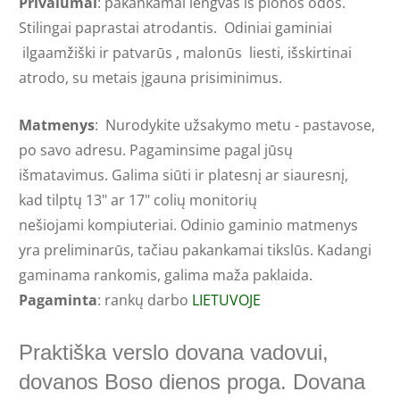
Privalumai
: pakankamai lengvas iš plonos odos.
Stilingai paprastai atrodantis. Odiniai gaminiai
ilgaamžiški ir patvarūs , malonūs liesti, išskirtinai
atrodo, su metais įgauna prisiminimus.
Matmenys
: Nurodykite užsakymo metu - pastavose,
po savo adresu. Pagaminsime pagal jūsų
išmatavimus. Galima siūti ir platesnį ar siauresnį,
kad tilptų 13" ar 17" colių monitorių
nešiojami kompiuteriai. Odinio gaminio matmenys
yra preliminarūs, tačiau pakankamai tikslūs. Kadangi
gaminama rankomis, galima maža paklaida.
Pagaminta
: rankų darbo
LIETUVOJE
Praktiška verslo dovana vadovui,
dovanos Boso dienos proga. Dovana