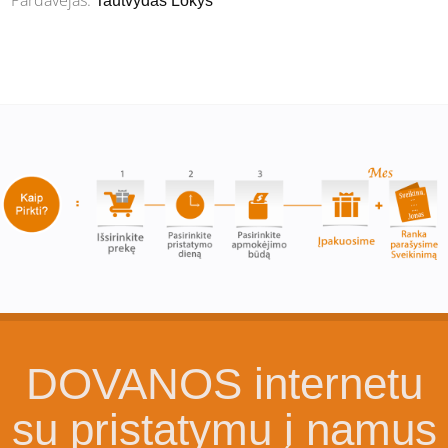
Tautvydas Lokys
DOVANOS internetu
su pristatymu į namus