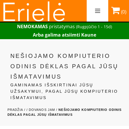
(0)
NEMOKAMAS
pristatymas
(Rugpjūčio 1 - 15d)
Arba galima atsiimti Kaune
NEŠIOJAMO KOMPIUTERIO
ODINIS DĖKLAS PAGAL JŪSŲ
IŠMATAVIMUS
GAMINAMAS IŠSKIRTINAI JŪSŲ
UŽSAKYMUI, PAGAL JŪSŲ KOMPIUTERIO
IŠMATAVIMUS
PRADŽIA /
/
DOVANOS JAM /
NEŠIOJAMO KOMPIUTERIO ODINIS
DĖKLAS PAGAL JŪSŲ IŠMATAVIMUS