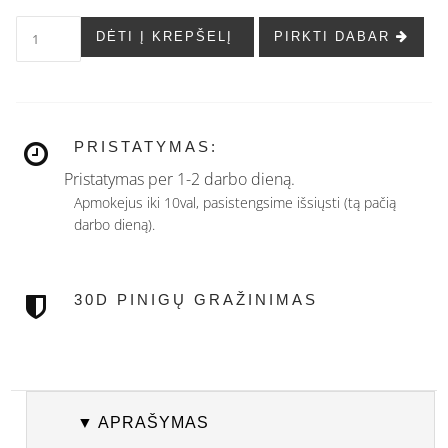
DĖTI Į KREPŠELĮ
PIRKTI DABAR
PRISTATYMAS:
Pristatymas per 1-2 darbo dieną.
Apmokejus iki 10val, pasistengsime išsiųsti (tą pačią
darbo dieną).
30D PINIGŲ GRAŽINIMAS
▼ APRAŠYMAS