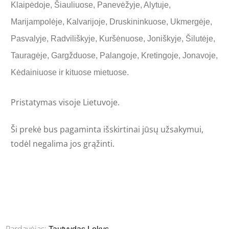
Klaipėdoje, Šiauliuose, Panevėžyje, Alytuje,
Marijampolėje, Kalvarijoje, Druskininkuose, Ukmergėje,
Pasvalyje, Radviliškyje, Kuršėnuose, Joniškyje, Šilutėje,
Tauragėje, Gargžduose, Palangoje, Kretingoje, Jonavoje,
Kėdainiuose ir kituose mietuose.
Pristatymas visoje Lietuvoje.
Ši prekė
bus pagaminta išskirtinai jūsų užsakymui,
todėl negalima jos grąžinti.
Pardavėjas: