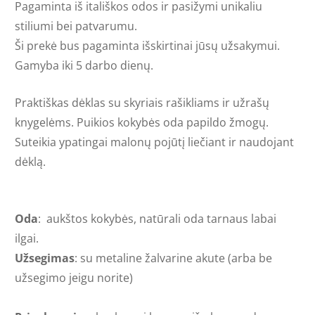
Pagaminta iš itališkos odos ir pasižymi unikaliu
stiliumi bei patvarumu.
Ši prekė
bus pagaminta išskirtinai jūsų užsakymui.
Gamyba iki 5 darbo dienų.
Praktiškas dėklas su skyriais rašikliams ir užrašų
knygelėms. Puikios kokybės oda papildo žmogų.
Suteikia ypatingai malonų pojūtį liečiant ir naudojant
dėklą.
Oda
: aukštos kokybės, natūrali oda tarnaus labai
ilgai.
Užsegimas
: su metaline žalvarine akute (arba be
užsegimo jeigu norite)