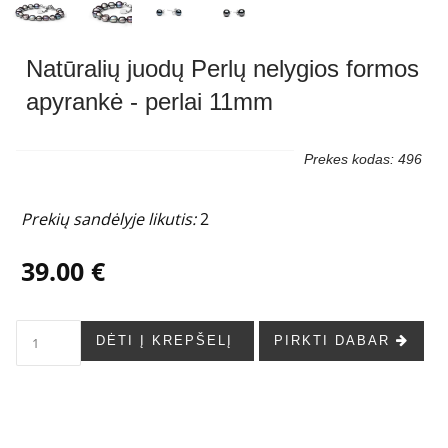
Natūralių juodų Perlų nelygios formos
apyrankė - perlai 11mm
Prekes kodas: 496
Prekių sandėlyje likutis:
2
39.00 €
DĖTI Į KREPŠELĮ
PIRKTI DABAR