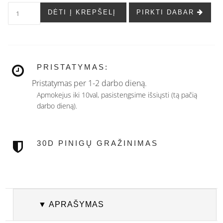
DĖTI Į KREPŠELĮ
PIRKTI DABAR
PRISTATYMAS:
Pristatymas per 1-2 darbo dieną.
Apmokejus iki 10val, pasistengsime išsiųsti (tą pačią
darbo dieną).
30D PINIGŲ GRAŽINIMAS
▼ APRAŠYMAS