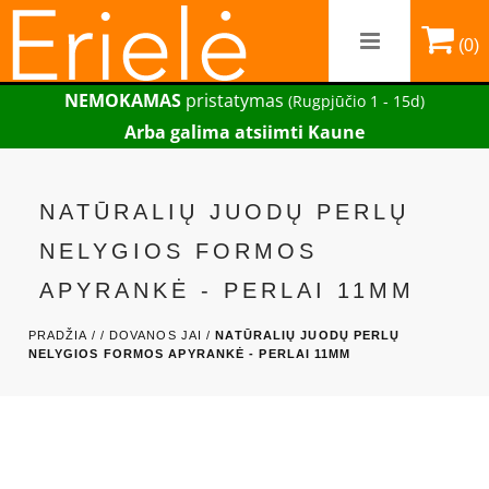
(0)
NEMOKAMAS
pristatymas
(Rugpjūčio 1 - 15d)
Arba galima atsiimti Kaune
NATŪRALIŲ JUODŲ PERLŲ
NELYGIOS FORMOS
APYRANKĖ - PERLAI 11MM
PRADŽIA /
/
DOVANOS JAI /
NATŪRALIŲ JUODŲ PERLŲ
NELYGIOS FORMOS APYRANKĖ - PERLAI 11MM