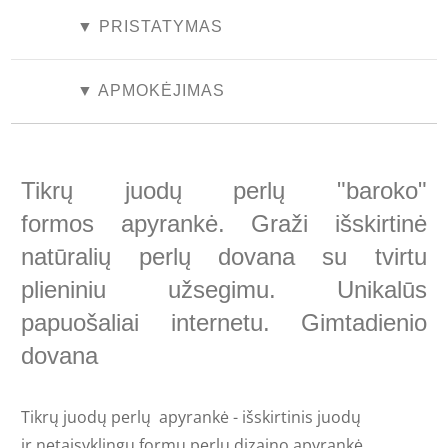
▼ PRISTATYMAS
▼ APMOKĖJIMAS
Tikrų juodų perlų "baroko"
formos apyrankė. Graži išskirtinė
natūralių perlų dovana su tvirtu
plieniniu užsegimu. Unikalūs
papuošaliai internetu. Gimtadienio
dovana
Tikrų juod
ų
perlų apyrankė - išskirtinis
juodų
ir
netaisyklingų formų perlų dizaino apyrankė.