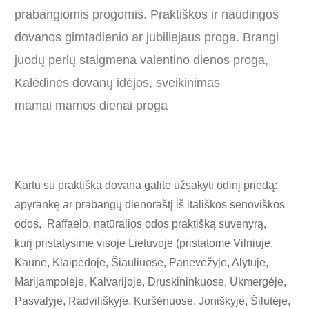
prabangiomis progomis. Praktiškos ir naudingos
dovanos gimtadienio ar jubiliejaus proga. Brangi
juodų perlų staigmena valentino dienos proga,
Kalėdinės dovanų idėjos, sveikinimas
mamai mamos dienai proga
Kartu su praktiška dovana galite užsakyti odinį priedą:
apyrankę ar prabangų dienoraštį iš itališkos senoviškos
odos, Raffaelo, natūralios odos praktišką suvenyrą,
kurį pristatysime visoje Lietuvoje (pristatome Vilniuje,
Kaune, Klaipėdoje, Šiauliuose, Panevėžyje, Alytuje,
Marijampolėje, Kalvarijoje, Druskininkuose, Ukmergėje,
Pasvalyje, Radviliškyje, Kuršėnuose, Joniškyje, Šilutėje,