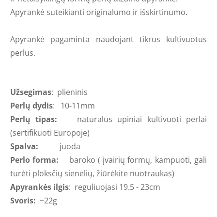
Apyrankė suteikianti originalumo ir išskirtinumo.
Apyrankė pagaminta naudojant
tikrus kultivuotus
perlus.
Užsegimas
: plieninis
Perlų dydis
:
10-11mm
Perlų tipas:
natūralūs upiniai kultivuoti perlai
(sertifikuoti Europoje
)
Spalva:
juoda
Perlo forma:
baroko ( įvairių formų, kampuoti, gali
turėti ploksčių sienelių, žiūrėkite nuotraukas)
Apyrankės ilgis
: reguliuojasi 19.5 - 23cm
Svoris:
~22g