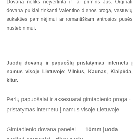
Dovana neliks neįvertinta ir jai primins Jus.
Orginali
dovana puikiai tinkanti Valentino dienos proga, vestuvių
sukakties paminėjimui ar romantiškam antrosios pusės
nustebinimui.
Juodų dovanų ir papuošlų pristatymas internetu į
namus visoje Lietuvoje: Vilnius, Kaunas, Klaipėda,
kitur.
Perlų papuošalai ir aksesuarai gimtadienio proga -
pristatymas internetu į namus visoje Lietuvoje
Gimtadienio dovana panelei -
10mm juoda