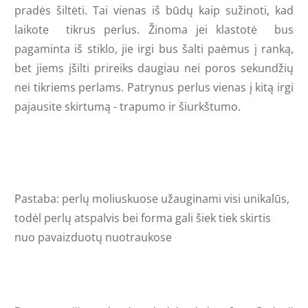
pradės šiltėti. Tai vienas iš būdų kaip sužinoti, kad
laikote tikrus perlus. Žinoma jei klastotė bus
pagaminta iš stiklo, jie irgi bus šalti paėmus į ranką,
bet jiems įšilti prireiks daugiau nei poros sekundžių
nei tikriems perlams. Patrynus perlus vienas į kitą irgi
pajausite skirtumą - trapumo ir šiurkštumo.
Pastaba: perlų moliuskuose užauginami visi unikalūs,
todėl perlų atspalvis bei forma gali šiek tiek skirtis
nuo pavaizduotų nuotraukose