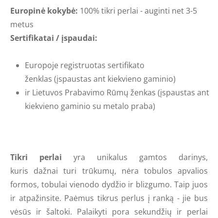
Europinė kokybė:
100% tikri perlai - auginti net 3-5
metus
Sertifikatai / įspaudai:
Europoje registruotas sertifikato
ženklas (įspaustas ant kiekvieno gaminio)
ir Lietuvos Prabavimo Rūmų ženkas (
įspaustas ant
kiekvieno gaminio su metalo praba
)
Tikri perlai
yra unikalus gamtos darinys,
kuris
dažnai
turi trūkumų, nėra tobulos apvalios
formos, tobulai vienodo dydžio ir blizgumo. Taip juos
ir atpažinsite. Paėmus tikrus perlus į ranką - jie bus
vėsūs ir šaltoki. Palaikyti pora sekundžių ir perlai