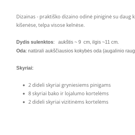
Dizainas - praktiško dizaino odinė piniginė su daug k
kišenėse, telpa visose kelnėse.
Dydis sulenktos
: aukštis ~ 9 cm, ilgis ~11 cm.
Oda
: natūrali aukščiausios kokybės oda (augalinio raug
Skyriai:
2 dideli skyriai gryniesiems pinigams
8 skyriai bako ir lojalumo kortelėms
2 dideli skyriai vizitinėms kortelėms