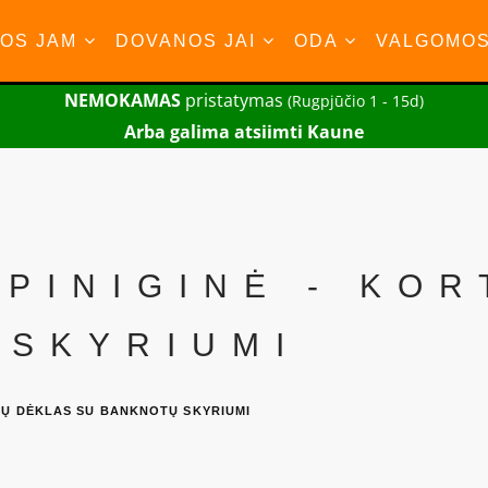
OS JAM
DOVANOS JAI
ODA
VALGOMO
NEMOKAMAS
pristatymas
(Rugpjūčio 1 - 15d)
Arba galima atsiimti Kaune
 PINIGINĖ - KO
 SKYRIUMI
LIŲ DĖKLAS SU BANKNOTŲ SKYRIUMI