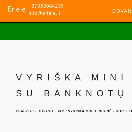
+37063084239
DOVAN
info@eriele.lt
VYRIŠKA MINI
SU BANKNOTŲ
PRADŽIA /
/
DOVANOS JAM /
VYRIŠKA MINI PINIGINĖ - KORTE