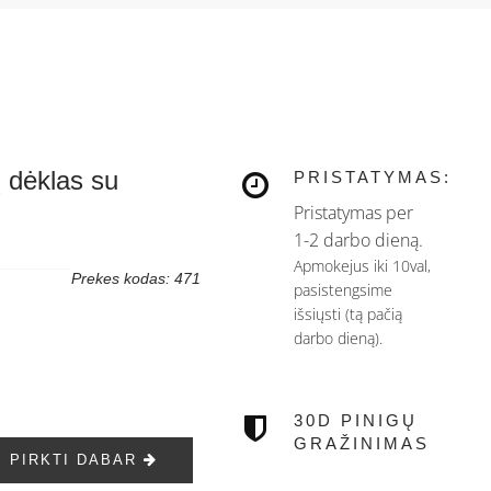
ų dėklas su
PRISTATYMAS:
Pristatymas per
1-2 darbo dieną.
Apmokejus iki 10val,
Prekes kodas: 471
pasistengsime
išsiųsti (tą pačią
darbo dieną).
30D PINIGŲ
GRAŽINIMAS
PIRKTI DABAR