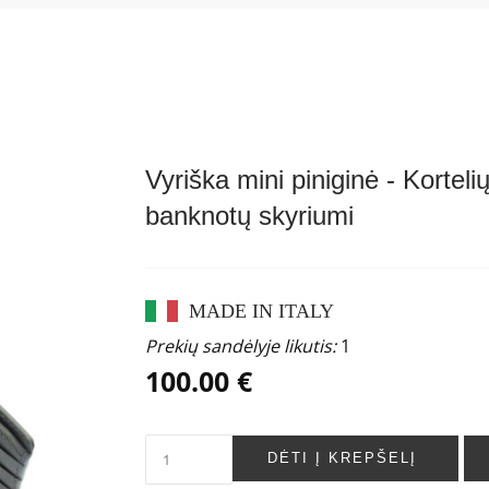
Vyriška mini piniginė - Korteli
banknotų skyriumi
MADE IN ITALY
Prekių sandėlyje likutis:
1
100.00 €
DĖTI Į KREPŠELĮ