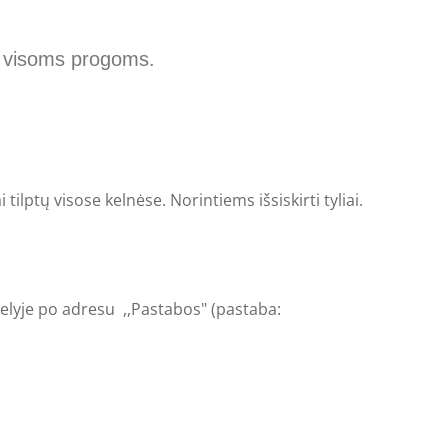
s visoms progoms.
ilptų visose kelnėse. Norintiems išsiskirti tyliai
.
kelyje po adresu ,,Pastabos" (pastaba: