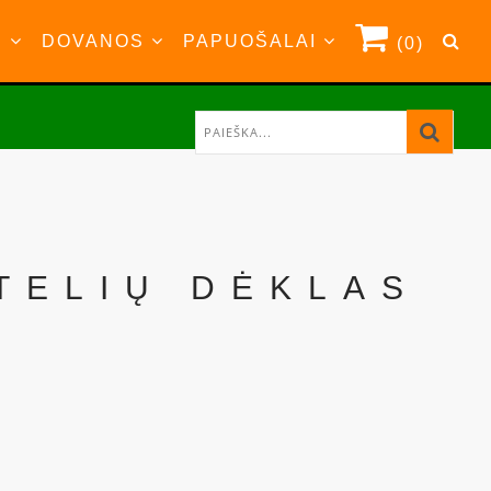
S
DOVANOS
PAPUOŠALAI
(0)
RTELIŲ DĖKLAS