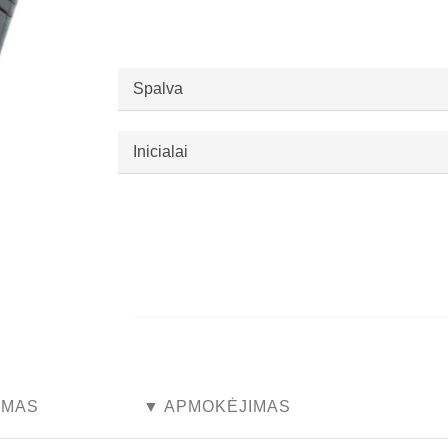
Spalva
Inicialai
...
...
YMAS
▼ APMOKĖJIMAS