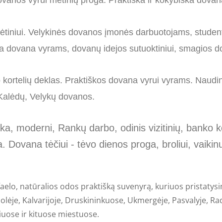
vanos vyrui metinių proga. Praktiška ir kokybiška dova
uždėtiniui. Velykinės dovanos įmonės darbuotojams, stude
a dovana vyrams, dovanų idejos sutuoktiniui, smagios 
o kortelių deklas. Praktiškos dovana vyrui vyrams. Naud
 Kalėdų, Velykų dovanos.
ka, moderni, Rankų darbo, odinis vizitinių, banko 
. Dovana tėčiui - tėvo dienos proga, broliui, vaikin
faelo, natūralios odos praktišką suvenyrą, kuriuos pristatysi
lėje, Kalvarijoje, Druskininkuose, Ukmergėje, Pasvalyje, Radv
iuose ir kituose miestuose.