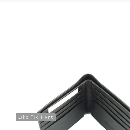
Liko Tik 1 vnt