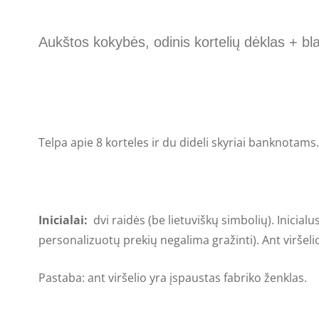
Aukštos kokybės, odinis kortelių dėklas + 
Telpa apie 8 korteles ir du dideli skyriai banknotams.
Inicialai:
dvi raidės (be lietuviškų simbolių). Inicia
personalizuotų prekių negalima gražinti). Ant viršel
Pastaba: ant viršelio yra įspaustas fabriko ženklas.