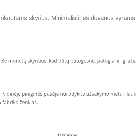
blanknotams skyrius. Minimalistinės dovanos vyram
 Be monetų skyriaus, kad būtų patogesnė, patogiai ir gražiai t
lus vidinėje piniginės pusėje nurodykite užsakymo metu - lau
io fabriko ženklas.
Dizainas