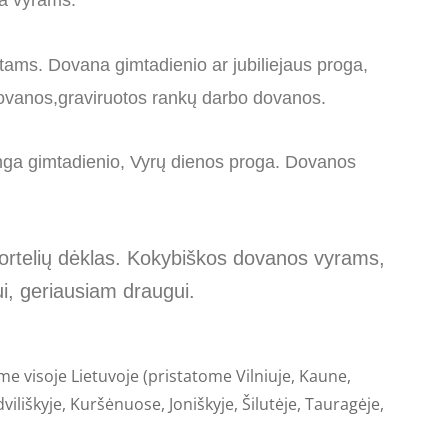
na vyrams.
ntams. Dovana gimtadienio ar jubiliejaus proga,
dovanos,graviruotos rankų darbo dovanos.
inga gimtadienio, Vyrų dienos proga. Dovanos
kortelių dėklas. Kokybiškos dovanos vyrams,
ui, geriausiam draugui.
me visoje Lietuvoje (pristatome Vilniuje, Kaune,
iliškyje, Kuršėnuose, Joniškyje, Šilutėje, Tauragėje,