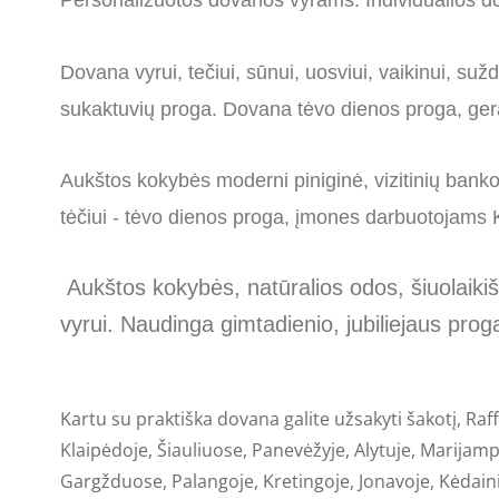
Personalizuotos dovanos vyrams. Individualios do
Dovana vyrui, tečiui, sūnui, uosviui, vaikinui, s
sukaktuvių proga. Dovana tėvo dienos proga, ger
Aukštos kokybės moderni piniginė, vizitinių bank
tėčiui - tėvo dienos proga, įmones darbuotojams
Aukštos kokybės, natūralios odos, šiuolaikiš
vyrui. Naudinga gimtadienio, jubiliejaus proga
Kartu su praktiška dovana galite užsakyti šakotį, Raf
Klaipėdoje, Šiauliuose, Panevėžyje, Alytuje, Marijampo
Gargžduose, Palangoje, Kretingoje, Jonavoje, Kėdain