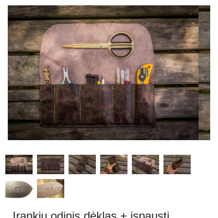
Įrankių odinis dėklas + įspausti