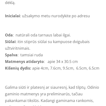
dėklą.
Inicialai
: užsakymo metu nurodykite po adresu
Oda
: natūrali oda tarnaus labai ilgai.
Siūlai
: itin stiprūs siūlai su kampuose dvigubais
užtviritnimais.
Spalva
: tamsiai ruda
Matmenys atidaryto
: apie 34 x 30.5 cm
Kišenių dydis:
apie 4cm, 7.6cm, 9.5cm, 6.5cm, 6.5cm
Galima siūti ir platesnį ar siauresnį, kad tilptų. Odinio
gaminio matmenys yra preliminarūs, tačiau
pakankamai tikslūs. Kadangi gaminama rankomis,