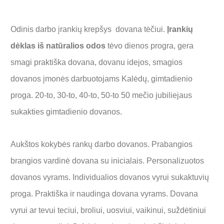
Odinis darbo įrankių krepšys dovana tėčiui.
Įrankių
dėklas iš natūralios odos
tėvo dienos progra, gera
smagi praktiška dovana, dovanu idejos, smagios
dovanos įmonės darbuotojams Kalėdų, gimtadienio
proga. 20-to, 30-to, 40-to, 50-to 50 mečio jubiliejaus
sukakties gimtadienio dovanos.
Aukštos kokybės rankų darbo dovanos. Prabangios
brangios vardinė dovana su inicialais. Personalizuotos
dovanos vyrams. Individualios dovanos vyrui sukaktuvių
proga. Praktiška ir naudinga dovana vyrams. Dovana
vyrui ar tevui teciui, broliui, uosviui, vaikinui, suždėtiniui