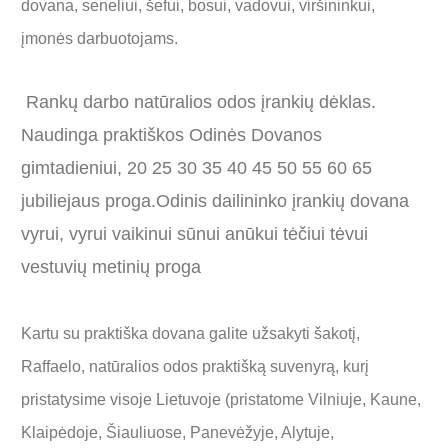
dovana, seneliui, šefui, bosui, vadovui, viršininkui,
įmonės darbuotojams.
Rankų darbo natūralios odos įrankių dėklas.
Naudinga praktiškos Odinės Dovanos
gimtadieniui, 20 25 30 35 40 45 50 55 60 65
jubiliejaus proga.Odinis dailininko įrankių dovana
vyrui, vyrui vaikinui sūnui anūkui tėčiui tėvui
vestuvių metinių proga
Kartu su praktiška dovana galite užsakyti šakotį,
Raffaelo, natūralios odos praktišką suvenyrą, kurį
pristatysime visoje Lietuvoje (pristatome Vilniuje, Kaune,
Klaipėdoje, Šiauliuose, Panevėžyje, Alytuje,