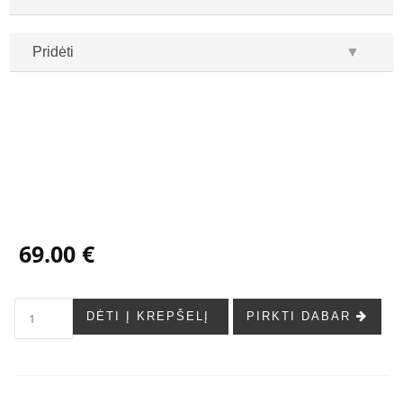
Pridėti
▼
...
...
69.00 €
DĖTI Į KREPŠELĮ
PIRKTI DABAR