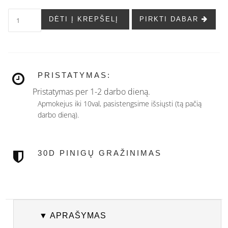
DĖTI Į KREPŠELĮ
PIRKTI DABAR
PRISTATYMAS:
Pristatymas per 1-2 darbo dieną.
Apmokejus iki 10val, pasistengsime išsiųsti (tą pačią
darbo dieną).
30D PINIGŲ GRAŽINIMAS
▼ APRAŠYMAS