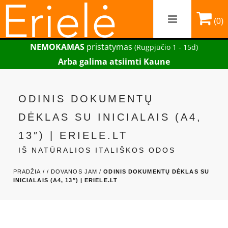
(0)
NEMOKAMAS
pristatymas
(Rugpjūčio 1 - 15d)
Arba galima atsiimti Kaune
ODINIS DOKUMENTŲ
DĖKLAS SU INICIALAIS (A4,
13″) | ERIELE.LT
IŠ NATŪRALIOS ITALIŠKOS ODOS
PRADŽIA /
/
DOVANOS JAM /
ODINIS DOKUMENTŲ DĖKLAS SU
INICIALAIS (A4, 13″) | ERIELE.LT