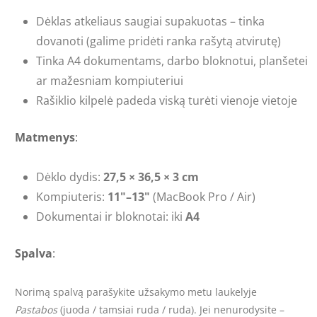
Dėklas atkeliaus saugiai supakuotas – tinka
dovanoti (galime pridėti ranka rašytą atvirutę)
Tinka A4 dokumentams, darbo bloknotui, planšetei
ar mažesniam kompiuteriui
Rašiklio kilpelė padeda viską turėti vienoje vietoje
Matmenys
:
Dėklo dydis:
27,5 × 36,5 × 3 cm
Kompiuteris:
11"–13"
(MacBook Pro / Air)
Dokumentai ir bloknotai: iki
A4
Spalva
:
Norimą spalvą parašykite užsakymo metu laukelyje
Pastabos
(juoda / tamsiai ruda / ruda). Jei nenurodysite –