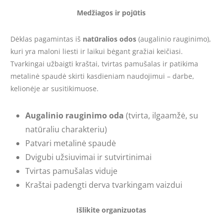
Medžiagos ir pojūtis
Dėklas pagamintas iš
natūralios odos
(augalinio rauginimo),
kuri yra maloni liesti ir laikui bėgant gražiai keičiasi.
Tvarkingai užbaigti kraštai, tvirtas pamušalas ir patikima
metalinė spaudė skirti kasdieniam naudojimui – darbe,
kelionėje ar susitikimuose.
Augalinio rauginimo oda
(tvirta, ilgaamžė, su
natūraliu charakteriu)
Patvari metalinė spaudė
Dvigubi užsiuvimai ir sutvirtinimai
Tvirtas pamušalas viduje
Kraštai padengti derva tvarkingam vaizdui
Išlikite organizuotas