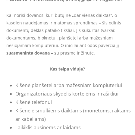
Kai norisi dovanos, kuri būtų ne „dar vienas daiktas“, o
kasdien naudojamas ir matomas sprendimas – šis odinis
dokumentų dėklas pataiko tiksliai. Jis sukurtas tvarkai:
dokumentams, bloknotui, planšetei arba mažesniam
nešiojamam kompiuteriui. O inicilai ant odos paverčia jį
suasmeninta dovana
– su prasme ir žinute.
Kas telpa viduje?
Kišenė planšetei arba mažesniam kompiuteriui
Organizatoriaus skydelis kortelėms ir rašikliui
Kišenė telefonui
Kišenėlė smulkiems daiktams (monetoms, raktams
ar kabeliams)
Laikiklis ausinėms ar laidams