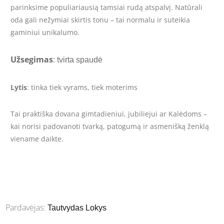
parinksime populiariausią tamsiai rudą atspalvį. Natūrali
oda gali nežymiai skirtis tonu – tai normalu ir suteikia
gaminiui unikalumo.
Užsegimas
:
tvirta spaudė
Lytis
: tinka tiek vyrams, tiek moterims
Tai praktiška dovana gimtadieniui, jubiliejui ar Kalėdoms –
kai norisi padovanoti tvarką, patogumą ir asmenišką ženklą
viename daikte.
Pardavėjas:
Tautvydas Lokys