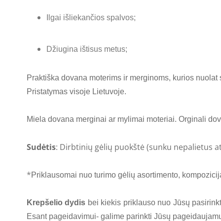
Ilgai išliekančios spalvos;
Džiugina ištisus metus;
Praktiška dovana moterims ir merginoms, kurios nuolat sk
Pristatymas visoje Lietuvoje.
Miela dovana merginai ar mylimai moteriai. Orginali do
Sudėtis
: Dirbtinių gėlių puokštė (sunku nepalietus at
*
Priklausomai nuo turimo gėlių
asortimento, kompozicija
Krepšelio dydis
bei kiekis priklauso nuo Jūsų pasirink
Esant pageidavimui- galime parinkti Jūsų pageidaujamus