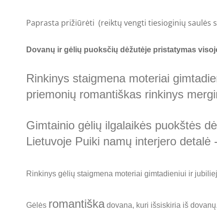
Paprasta prižiūrėti (reiktų vengti tiesioginių saulės sp
Dovanų ir gėlių puoksčių dėžutėje pristatymas visoj
Rinkinys staigmena moteriai gimtadieni
priemonių romantiškas rinkinys mergi
Gimtainio gėlių ilgalaikės puokštės dė
Lietuvoje Puiki namų interjero detalė -
Rinkinys gėlių staigmena moteriai gimtadieniui ir jubili
romantiška
Gėlės
dovana, kuri išsiskiria iš dova