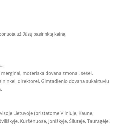
ponuota už Jūsų pasirinktą kainą.
gai
merginai, moteriska dovana zmonai, sesei,
ininkei, direktorei. Gimtadienio dovana sukaktuviu
.
visoje Lietuvoje (pristatome Vilniuje, Kaune,
iliškyje, Kuršėnuose, Joniškyje, Šilutėje, Tauragėje,