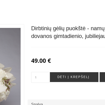
Dirbtinių gėlių puokštė - namų 
dovanos gimtadienio, jubiliej
49.00 €
DĖTI Į KREPŠELĮ
Spalva