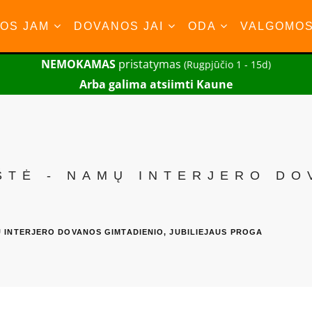
OS JAM
DOVANOS JAI
ODA
VALGOMO
NEMOKAMAS
pristatymas
(Rugpjūčio 1 - 15d)
Arba galima atsiimti Kaune
ŠTĖ - NAMŲ INTERJERO DO
Ų INTERJERO DOVANOS GIMTADIENIO, JUBILIEJAUS PROGA