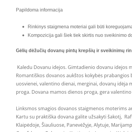
Papildoma informacija
Rinkinys staigmena moteriai gali būti koreguojama
Kompozicija gali šiek tiek skirtis nuo sveikinimo
Gėlių dėžučių dovanų pintų krepšių ir sveikinimų rin
Kaledu Dovanu idejos. Gimtadienio dovanu idejos
Romantiškos dovanos aukštos kokybės prabangios b
uosvienei, valentino dienai, merginai, dovanų idėja
proga. Dovana mamos dienos proga, gera valentino
Linksmos smagios dovanos staigmenos moterims ar
Kartu su praktiška dovana galite užsakyti šakotį, Raf
Klaipėdoje, Šiauliuose, Panevėžyje, Alytuje, Marijampo