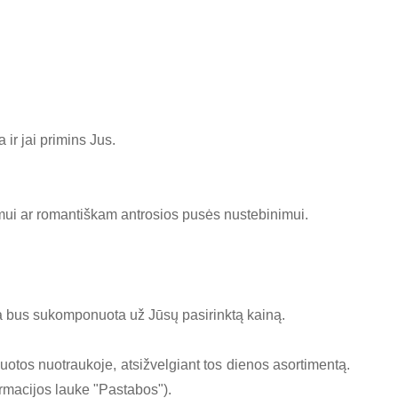
 ir jai primins Jus.
imui ar romantiškam antrosios pusės nustebinimui.
ada bus sukomponuota už Jūsų pasirinktą kainą.
uotos nuotraukoje, atsižvelgiant tos dienos asortimentą.
rmacijos lauke "Pastabos").