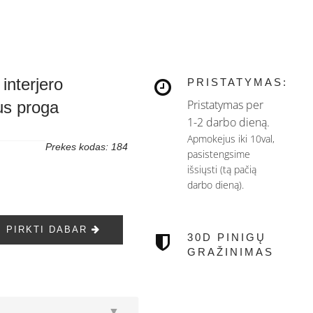
interjero
PRISTATYMAS:
Pristatymas per
aus proga
1-2 darbo dieną.
Apmokejus iki 10val,
Prekes kodas: 184
pasistengsime
išsiųsti (tą pačią
darbo dieną).
PIRKTI DABAR
30D PINIGŲ
GRAŽINIMAS
▼