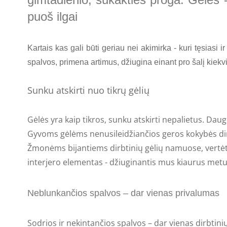
puoš ilgai
Kartais kas gali būti geriau nei akimirka - kuri tęsiasi 
spalvos, primena artimus, džiugina einant pro šalį kiekvi
Sunku atskirti nuo tikrų gėlių
Gėlės yra kaip tikros, sunku atskirti nepalietus. Daug
Gyvoms gėlėms nenusileidžiančios geros kokybės dirb
Žmonėms bijantiems dirbtinių gėlių namuose, vertėtų 
interjero elementas - džiuginantis mus kiaurus metu
Neblunkančios spalvos – dar vienas privalumas
Sodrios ir nekintančios spalvos – dar vienas dirbtinių