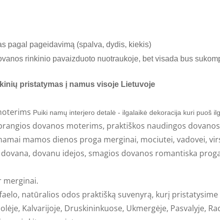
s pagal pageidavimą (spalva, dydis, kiekis)
 dovanos rinkinio pavaizduoto nuotraukoje, bet visada bus sukom
kinių pristatymas į namus visoje Lietuvoje
 moterims
Puiki namų interjero detalė - ilgalaikė dekoracija kuri puoš il
rangios dovanos moterims, praktiškos naudingos dovanos 
 mamai mamos dienos proga merginai, mociutei, vadovei, virs
 dovana, dovanu idejos, smagios dovanos romantiska proga
 merginai.
faelo, natūralios odos praktišką suvenyrą, kurį pristatysime 
lėje, Kalvarijoje, Druskininkuose, Ukmergėje, Pasvalyje, Radv