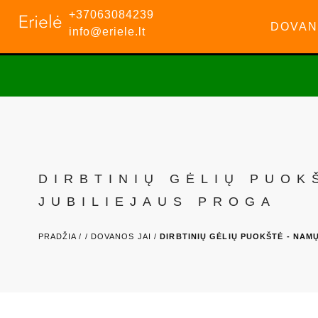
+37063084239
DOVAN
info@eriele.lt
DIRBTINIŲ GĖLIŲ PUOK
JUBILIEJAUS PROGA
PRADŽIA /
/
DOVANOS JAI /
DIRBTINIŲ GĖLIŲ PUOKŠTĖ - NAM