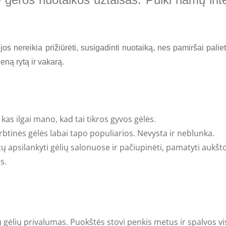
ir jos nereikia prižiūrėti, susigadinti nuotaiką, nes pamiršai pal
eną rytą ir vakarą.
 kas ilgai mano, kad tai tikros gyvos gėlės.
tinės gėlės labai tapo populiarios. Nevysta ir neblunka.
apsilankyti gėlių salonuose ir pačiupinėti, pamatyti aukšto
s.
 gėlių privalumas. Puokštės stovi penkis metus ir spalvos vis