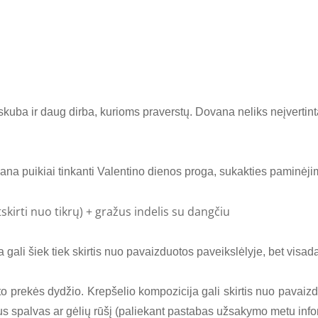
uba ir daug dirba, kurioms praverstų. Dovana neliks neįvertinta
vana puikiai tinkanti Valentino dienos proga, sukakties paminėj
skirti nuo tikrų) + gražus indelis su dangčiu
 gali šiek tiek skirtis nuo pavaizduotos paveikslėlyje, bet vis
to prekės dydžio. Krepšelio kompozicija gali skirtis nuo pavaizd
 spalvas ar gėlių rūšį (paliekant pastabas užsakymo metu info