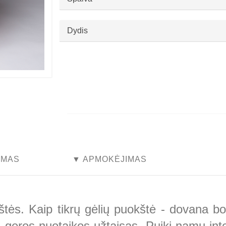
Dydis
...
...
YMAS
▼ APMOKĖJIMAS
tės. Kaip tikrų gėlių puokštė - dovana bos
 geros nuotaikos užtaisas. Puiki namų interj