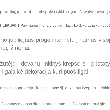
indulių, jei norite, kad spalva išliktų ilgiau. Nuvalyti tiesiog 
e Lietuvoje
Puiki namų interjero detalė - ilgalaikė dekoracija kuri puoš
o jubiliejaus proga internetu į namus visoje
nai, žmonai.
žutėje - dovanų rinkinys krepšelis - prista
 ilgalaikė dekoracija kuri puoš ilgai
ejams vis populerėja. Jums siūlome šį eukaliptu kvepiantį rinki
nų. Dovanos motinos dienos proga į namus. Dovana mamai gimta