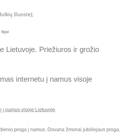
dulkių šluoste);
 ilgai
 Lietuvoje. Priežiuros ir grožio
tymas internetu į namus visoje
nį
į namus visoje Lietuvoje
.
dienio proga į namus. Dovana žmonai jubiliejaus proga.