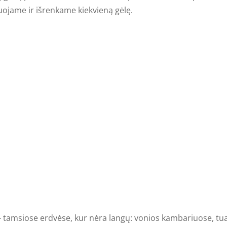
uojame ir išrenkame kiekvieną gėlę.
 - tamsiose erdvėse, kur nėra langų: vonios kambariuose, tual