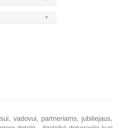
▼
ui, vadovui, partneriams, jubiliejaus,
ero detalė - ilgalaikė dekoracija kuri