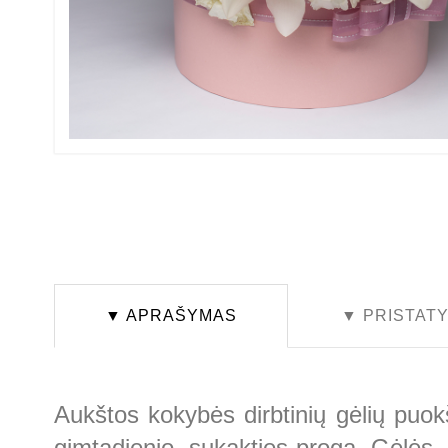
▼ APRAŠYMAS
▼ PRISTAT
Aukštos kokybės dirbtinių gėlių puokš
gimtadienio, sukakties proga. Gėlės -