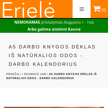
(0)
NEMOKAMAS
pristatymas
(Rugpjūčio 1 - 15d)
Arba galima atsiimti Kaune
A5 DARBO KNYGOS DĖKLAS
IŠ NATŪRALIOS ODOS -
DARBO KALENDORIUS
PRADŽIA /
/
DOVANOS JAM /
A5 DARBO KNYGOS DĖKLAS IŠ
NATŪRALIOS ODOS - DARBO KALENDORIUS