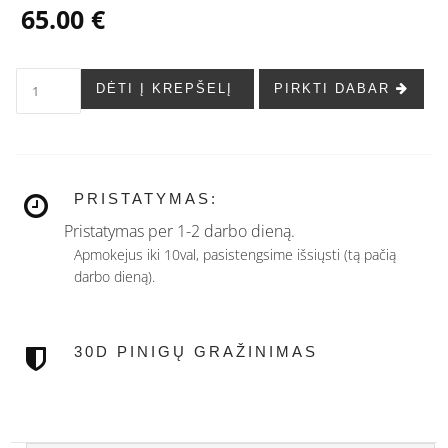
65.00 €
DĖTI Į KREPŠELĮ
PIRKTI DABAR
PRISTATYMAS:
Pristatymas per 1-2 darbo dieną.
Apmokejus iki 10val, pasistengsime išsiųsti (tą pačią
darbo dieną).
30D PINIGŲ GRAŽINIMAS