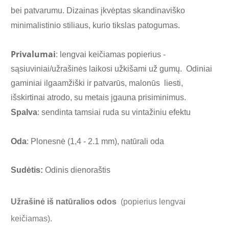
bei patvarumu. Dizainas įkvėptas skandinaviško
minimalistinio stiliaus, kurio tikslas patogumas.
Privalumai
: lengvai keičiamas popierius -
sąsiuviniai/užrašinės
laikosi užkišami už gumų. Odiniai
gaminiai
ilgaamžiški ir patvarūs
, malonūs liesti,
išskirtinai atrodo
, su metais įgauna prisiminimus.
Spalva
: sendinta tamsiai ruda su vintažiniu efektu
Oda
: Plonesnė (1,4 - 2.1 mm), natūrali oda
Sudėtis:
Odinis dienoraštis
Užrašinė iš natūralios odos
(popierius lengvai
keičiamas).