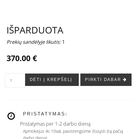
...
IŠPARDUOTA
Prekių sandėlyje likutis:
1
370.00 €
DĖTI Į KREPŠELĮ
PIRKTI DABAR
PRISTATYMAS:
Pristatymas per 1-2 darbo dieną.
Apmokejus iki 10val, pasistengsime išsiųsti (tą pačią
darbo dieną).