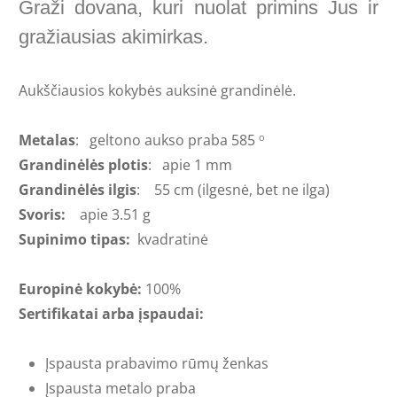
Graži dovana, kuri nuolat primins Jus ir
gražiausias akimirkas.
Aukščiausios kokybės auksinė grandinėlė.
Metalas
: geltono aukso praba 585
o
Grandinėlės plotis
: apie
1
mm
Grandinėlės ilgis
: 55
cm (ilgesnė, bet ne ilga)
Svoris:
apie 3.51
g
Supinimo tipas:
kvadratinė
Europinė kokybė:
100%
Sertifikatai arba įspaudai:
Įspausta
prabavimo rūmų ženkas
Įspausta metalo praba