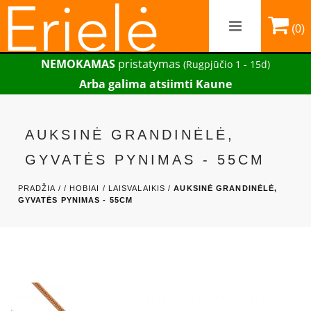
(0)
NEMOKAMAS
pristatymas
(Rugpjūčio 1 - 15d)
Arba galima atsiimti Kaune
AUKSINĖ GRANDINĖLĖ,
GYVATĖS PYNIMAS - 55CM
PRADŽIA /
/
HOBIAI / LAISVALAIKIS /
AUKSINĖ GRANDINĖLĖ,
GYVATĖS PYNIMAS - 55CM