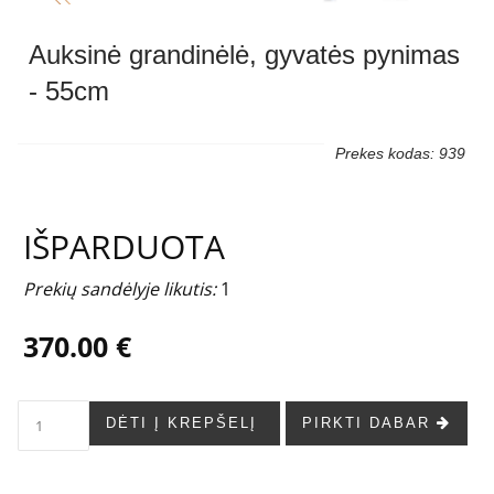
Auksinė grandinėlė, gyvatės pynimas
- 55cm
Prekes kodas: 939
IŠPARDUOTA
Prekių sandėlyje likutis:
1
370.00 €
DĖTI Į KREPŠELĮ
PIRKTI DABAR