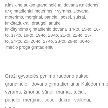
Klasikinė aukso grandinėlė tai dovana Kalėdoms
ar gimtadieniui moterims ir vyrams. Dovana
moterims, merginai, panelei, sesei, sukrai,
krikštadukrai, draugei, anūkei,
krikštynoms gimtadienio dovana 14-to, 15-to, 16-
to, 17-to, 18-to, 19-to, 20-to, 21-to, 22-to, 23-
to, 24-to, 25, 26-to, 27-to, 28-to, 29-to, 30-to
mečio proga gimtadieniui.
Graži gyvatėlės pynimo raudono aukso
grandinėlė, dovana gimtadieniui ar Kalėdom mot
vyrams, žmonai, sūnui, mamai, tėčiui,
panelei, merginai, sesei, dukrai, vaikinui,
vyrui.