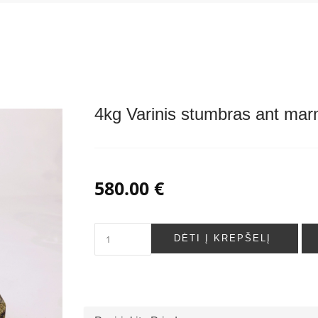
4kg Varinis stumbras ant ma
580.00 €
DĖTI Į KREPŠELĮ