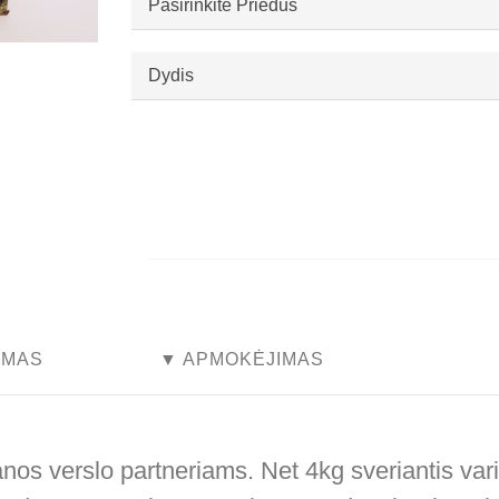
Pasirinkite Priedus
Dydis
...
...
YMAS
▼ APMOKĖJIMAS
s verslo partneriams. Net 4kg sveriantis varini