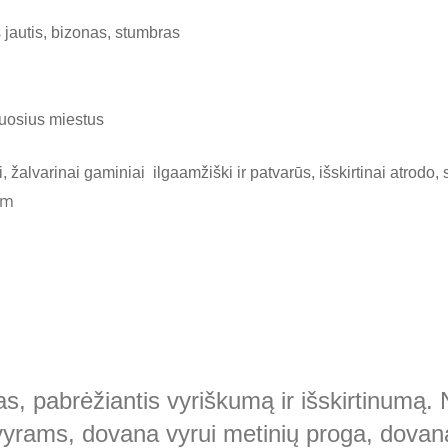
s jautis, bizonas, stumbras
iuosius
miestus
, žalvarinai gaminiai ilgaamžiški ir patvarūs, išskirtinai atrodo
cm
as, pabrėžiantis vyriškumą ir išskirtinumą.
yrams, dovana vyrui metinių proga, dovana