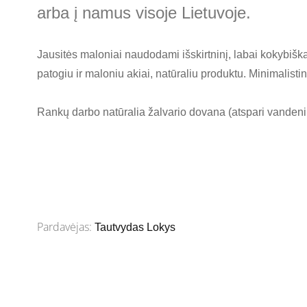
arba į namus visoje Lietuvoje.
Jausitės maloniai naudodami išskirtninį, labai kokybišk
patogiu ir maloniu akiai, natūraliu produktu. Minimalisti
Rankų darbo natūralia žalvario dovana (atspari vandeniu
Pardavėjas:
Tautvydas Lokys