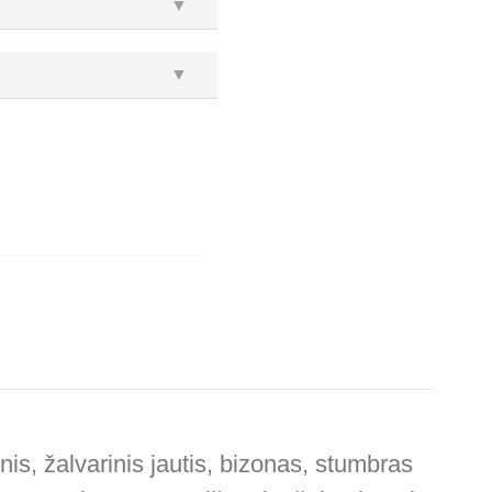
▼
▼
s, žalvarinis jautis, bizonas, stumbras