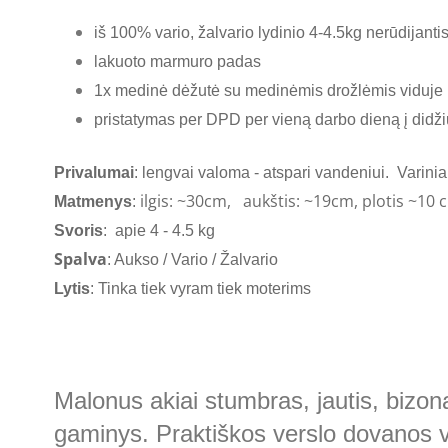
iš 100% vario, žalvario lydinio 4-4.5kg nerūdijanti
lakuoto marmuro padas
1x medinė dėžutė su medinėmis drožlėmis viduje
pristatymas per DPD per vieną darbo dieną į
didž
Privalumai
: lengvai valoma - atspari vandeniui. Variniai
ilgis: ~30cm,
aukštis: ~19cm, plotis ~10 
Matmenys
:
Svoris
: apie 4 - 4.5 kg
Spalva
: Aukso / Vario / Žalvario
Lytis
: Tinka tiek vyram tiek moterims
Malonus akiai stumbras, jautis, bizon
gaminys. Praktiškos verslo dovanos v