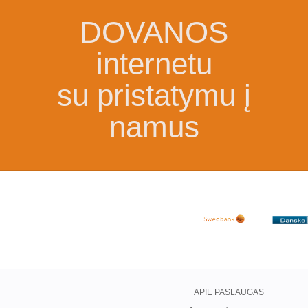
DOVANOS
internetu
su pristatymu į
namus
APIE PASLAUGAS