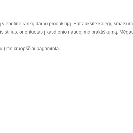
ą vienetinę rankų darbo produkciją. Patrauksite kolegų smalsumą
nis stilius, orientuotas į kasdienio naudojimo praktiškumą. Mėgaus
i) Itin kruopščiai pagaminta.