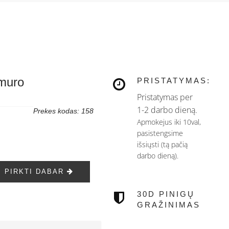
rmuro
PRISTATYMAS:
Pristatymas per
1-2 darbo dieną.
Prekes kodas: 158
Apmokejus iki 10val,
pasistengsime
išsiųsti (tą pačią
darbo dieną).
PIRKTI DABAR
30D PINIGŲ
GRAŽINIMAS