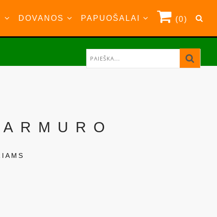
S
DOVANOS
PAPUOŠALAI
(0)
MARMURO
RIAMS