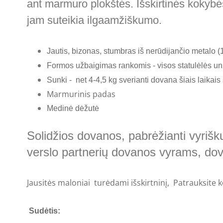
ant marmuro plokštės. Išskirtinės kokybė
jam suteikia ilgaamžiškumo.
Jautis, bizonas, stumbras iš nerūdijančio metalo (
Formos užbaigimas rankomis - visos statulėlės un
Sunki - net 4-4,5 kg sverianti dovana šiais laikais
Marmurinis padas
Medinė dėžutė
Solidžios dovanos, pabrėžianti vyrišku
verslo partnerių dovanos vyrams, do
Jausitės maloniai turėdami išskirtninį, Patrauksite
Sudėtis: