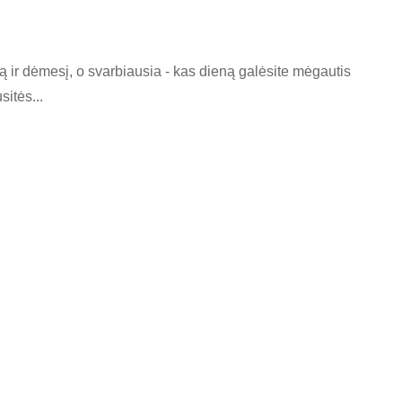
 ir dėmesį, o svarbiausia - kas dieną galėsite mėgautis
itės...