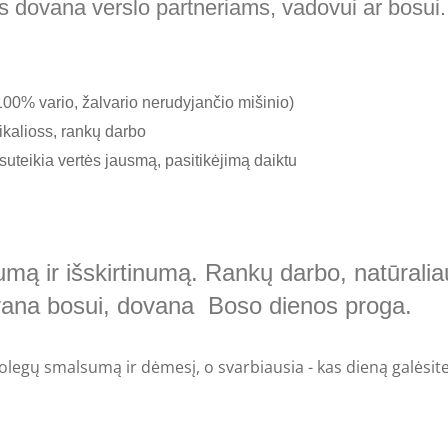
s dovana verslo partneriams, vadovui ar bosui. 
100% vario, žalvario nerudyjančio mišinio)
ikalioss, rankų darbo
 suteikia vertės jausmą, pasitikėjimą daiktu
mą ir išskirtinumą. Rankų darbo, natūraliaus
vana bosui, dovana Boso dienos proga.
 kolegų smalsumą ir dėmesį, o svarbiausia - kas dieną galės