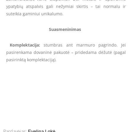
ypatybių atspalvis gali nežymiai skirtis – tai normalu ir
suteikia gaminiui unikalumo.
Suasmeninimas
Komplektacija:
stumbras ant marmuro pagrindo. Jei
pasirenkama dovaninė pakuotė – pridedama dėžutė (pagal
pasirinktą komplektaciją).
Pardavėjas:
Evelina Lokė