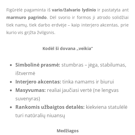
Figūrėlė pagaminta iš
vario/žalvario lydinio
ir pastatyta ant
marmuro pagrindo
. Dėl svorio ir formos ji atrodo solidžiai
tiek namų, tiek darbo erdvėje – kaip interjero akcentas, prie
kurio vis grįžta žvilgsnis.
Kodėl ši dovana „veikia“
Simbolinė prasmė:
stumbras – jėga, stabilumas,
ištvermė
Interjero akcentas:
tinka namams ir biurui
Masyvumas:
realiai jaučiasi vertė (ne lengvas
suvenyras)
Rankomis užbaigtos detalės:
kiekviena statulėlė
turi natūralių niuansų
Medžiagos