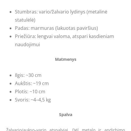
Stumbras: vario/žalvario lydinys (metalinė
statulėlė)
Padas: marmuras (lakuotas paviršius)
Priežiūra: lengvai valoma, atspari kasdieniam
naudojimui
Matmenys
Ilgis: ~30 cm
Aukštis: ~19 cm
Plotis: ~10 cm
Svoris: ~4–4,5 kg
Spalva
Žalvario/aukso–vario atspalviai. Dėl metalo ir apdirbimo