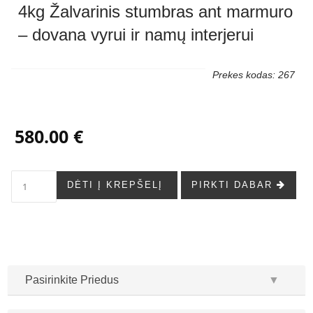
4kg Žalvarinis stumbras ant marmuro
– dovana vyrui ir namų interjerui
Prekes kodas: 267
580.00 €
DĖTI Į KREPŠELĮ
PIRKTI DABAR
Pasirinkite Priedus
▼