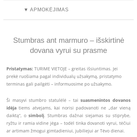
▼ APMOKĖJIMAS
Stumbras ant marmuro – išskirtinė
dovana vyrui su prasme
Pristatymas:
TURIME VIETOJE – greitas išsiuntimas. Jei
prekė ruošiama pagal individualų užsakymą, pristatymo
terminas gali pailgėti – informuosime po užsakymo.
Ši masyvi stumbro statulėlė – tai
suasmenintos dovanos
idėja
tiems atvejams, kai norisi padovanoti ne „dar vieną
daiktą“, o
simbolį
. Stumbras dažnai siejamas su stiprybe,
ryžtu ir ramia vidine jėga – todėl tinka dovanoti vyrui, tėčiui
ar artimam žmogui gimtadieniui, jubiliejui ar Tėvo dienai.