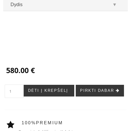
Dydis
▼
...
...
580.00 €
DĖTI Į KREPŠELĮ
PIRKTI DABAR
100%PREMIUM